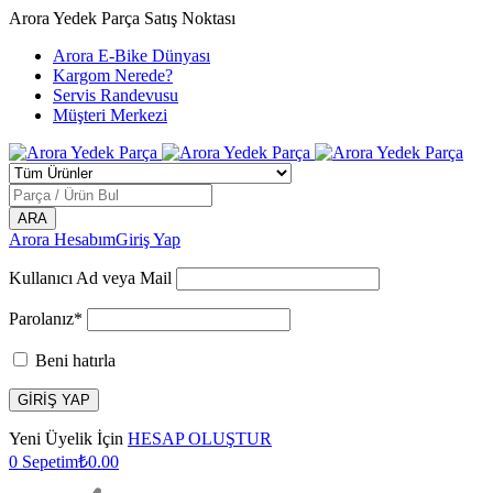
Arora Yedek Parça Satış Noktası
Arora E-Bike Dünyası
Kargom Nerede?
Servis Randevusu
Müşteri Merkezi
Arora Hesabım
Giriş Yap
Kullanıcı Ad veya Mail
Parolanız*
Beni hatırla
Yeni Üyelik İçin
HESAP OLUŞTUR
0
Sepetim
₺
0.00