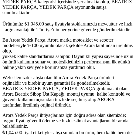
YEDEK PARÇA kategorisi içerisinde yer almakta olup, BEATRIX
YEDEK PARÇA, YEDEK PARÇA reyonunda satışa
sunulmaktadır.
Ürünümüz
₺
1,045.00
satış fiyatıyla stoklarımızda mevcuttur ve hızlı
kargo avantajı ile Türkiye’nin her yerine güvenle gönderilmektedir.
Bu Arora Yedek Parça, Arora marka motosiklet ve scooter
modelleriyle %100 uyumlu olacak şekilde Arora tarafından üretilmiş
olup,
yüksek kalite standartlarına sahiptir. Dayanıklı yapısı sayesinde uzun
ömürlü kullanım sunar ve motosikletinizin performansını ilk günkü
haline yakın seviyede korumanıza yardımcı olur.
Web sitemizde satışta olan tüm Arora Yedek Parça ürünleri
orijinaldir ve birebir uyum garantisi ile gönderilmektedir.
BEATRIX YEDEK PARÇA, YEDEK PARÇA grubuna ait olan
Arora Beatrix Sibop Üst Kapağı, montaj uyumu, kalite kontrolü ve
güvenli kullanım açısından titizlikle seçilmiş olup ARORA
tarafından üretilmiş orijinal üründür.
Arora Yedek Parça ihtiyaçlarınız için doğru adres olan sitemizde;
uygun fiyat, güvenli ödeme ve hızlı teslimat avantajlarını bir arada
bulabilirsiniz.
₺
1,045.00
fiyat etiketiyle satışa sunulan bu ürün, hem kalite hem de