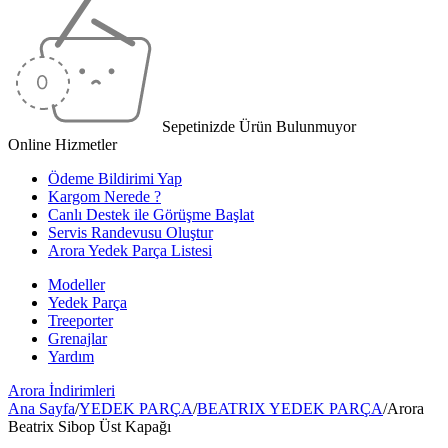
Sepetinizde Ürün Bulunmuyor
Online Hizmetler
Ödeme Bildirimi Yap
Kargom Nerede ?
Canlı Destek ile Görüşme Başlat
Servis Randevusu Oluştur
Arora Yedek Parça Listesi
Modeller
Yedek Parça
Treeporter
Grenajlar
Yardım
Arora
İndirimleri
Ana Sayfa
/
YEDEK PARÇA
/
BEATRIX YEDEK PARÇA
/
Arora
Beatrix Sibop Üst Kapağı