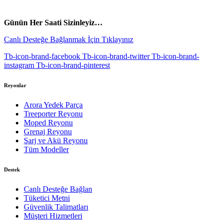
vespa yedek parça
ARORA YEDEK PARÇA
Günün Her Saati Sizinleyiz…
Canlı Desteğe Bağlanmak İçin Tıklayınız
Tb-icon-brand-facebook
Tb-icon-brand-twitter
Tb-icon-brand-
instagram
Tb-icon-brand-pinterest
Reyonlar
Arora Yedek Parça
Treeporter Reyonu
Moped Reyonu
Grenaj Reyonu
Şarj ve Akü Reyonu
Tüm Modeller
Destek
Canlı Desteğe Bağlan
Tüketici Metni
Güvenlik Talimatları
Müşteri Hizmetleri