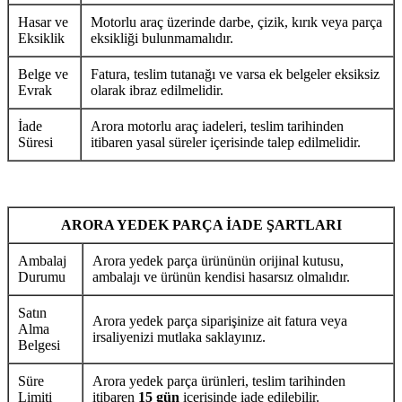
Hasar ve
Motorlu araç üzerinde darbe, çizik, kırık veya parça
Eksiklik
eksikliği bulunmamalıdır.
Belge ve
Fatura, teslim tutanağı ve varsa ek belgeler eksiksiz
Evrak
olarak ibraz edilmelidir.
İade
Arora motorlu araç iadeleri, teslim tarihinden
Süresi
itibaren yasal süreler içerisinde talep edilmelidir.
ARORA YEDEK PARÇA İADE ŞARTLARI
Ambalaj
Arora yedek parça ürününün orijinal kutusu,
Durumu
ambalajı ve ürünün kendisi hasarsız olmalıdır.
Satın
Arora yedek parça siparişinize ait fatura veya
Alma
irsaliyenizi mutlaka saklayınız.
Belgesi
Süre
Arora yedek parça ürünleri, teslim tarihinden
Limiti
itibaren
15 gün
içerisinde iade edilebilir.