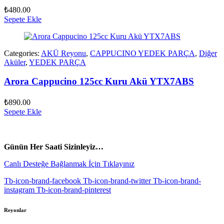
₺
480.00
Sepete Ekle
Categories:
AKÜ Reyonu
,
CAPPUCINO YEDEK PARÇA
,
Diğer
Aküler
,
YEDEK PARÇA
Arora Cappucino 125cc Kuru Akü YTX7ABS
₺
890.00
Sepete Ekle
vespa yedek parça
ARORA YEDEK PARÇA
Günün Her Saati Sizinleyiz…
Canlı Desteğe Bağlanmak İçin Tıklayınız
Tb-icon-brand-facebook
Tb-icon-brand-twitter
Tb-icon-brand-
instagram
Tb-icon-brand-pinterest
Reyonlar