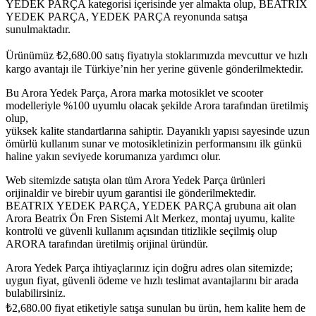
YEDEK PARÇA kategorisi içerisinde yer almakta olup, BEATRIX
YEDEK PARÇA, YEDEK PARÇA reyonunda satışa
sunulmaktadır.
Ürünümüz
₺
2,680.00
satış fiyatıyla stoklarımızda mevcuttur ve hızlı
kargo avantajı ile Türkiye’nin her yerine güvenle gönderilmektedir.
Bu Arora Yedek Parça, Arora marka motosiklet ve scooter
modelleriyle %100 uyumlu olacak şekilde Arora tarafından üretilmiş
olup,
yüksek kalite standartlarına sahiptir. Dayanıklı yapısı sayesinde uzun
ömürlü kullanım sunar ve motosikletinizin performansını ilk günkü
haline yakın seviyede korumanıza yardımcı olur.
Web sitemizde satışta olan tüm Arora Yedek Parça ürünleri
orijinaldir ve birebir uyum garantisi ile gönderilmektedir.
BEATRIX YEDEK PARÇA, YEDEK PARÇA grubuna ait olan
Arora Beatrix Ön Fren Sistemi Alt Merkez, montaj uyumu, kalite
kontrolü ve güvenli kullanım açısından titizlikle seçilmiş olup
ARORA tarafından üretilmiş orijinal üründür.
Arora Yedek Parça ihtiyaçlarınız için doğru adres olan sitemizde;
uygun fiyat, güvenli ödeme ve hızlı teslimat avantajlarını bir arada
bulabilirsiniz.
₺
2,680.00
fiyat etiketiyle satışa sunulan bu ürün, hem kalite hem de