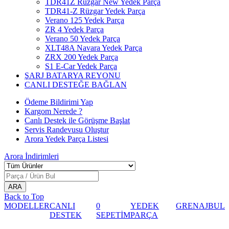
TDR41Z Rüzgar New Yedek Parça
TDR41-Z Rüzgar Yedek Parça
Verano 125 Yedek Parça
ZR 4 Yedek Parça
Verano 50 Yedek Parça
XLT48A Navara Yedek Parça
ZRX 200 Yedek Parça
S1 E-Car Yedek Parça
ŞARJ BATARYA REYONU
CANLI DESTEĞE BAĞLAN
Ödeme Bildirimi Yap
Kargom Nerede ?
Canlı Destek ile Görüşme Başlat
Servis Randevusu Oluştur
Arora Yedek Parça Listesi
Arora
İndirimleri
Back to Top
MODELLER
CANLI
0
YEDEK
GRENAJ
BUL
DESTEK
SEPETİM
PARÇA