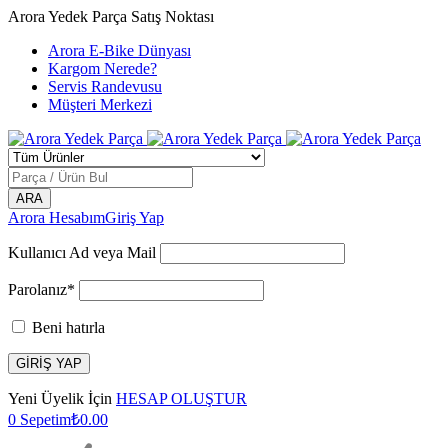
Arora Yedek Parça Satış Noktası
Arora E-Bike Dünyası
Kargom Nerede?
Servis Randevusu
Müşteri Merkezi
Arora Hesabım
Giriş Yap
Kullanıcı Ad veya Mail
Parolanız*
Beni hatırla
Yeni Üyelik İçin
HESAP OLUŞTUR
0
Sepetim
₺
0.00