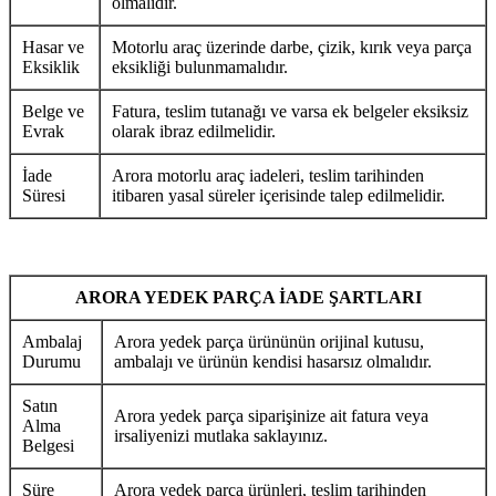
olmalıdır.
Hasar ve
Motorlu araç üzerinde darbe, çizik, kırık veya parça
Eksiklik
eksikliği bulunmamalıdır.
Belge ve
Fatura, teslim tutanağı ve varsa ek belgeler eksiksiz
Evrak
olarak ibraz edilmelidir.
İade
Arora motorlu araç iadeleri, teslim tarihinden
Süresi
itibaren yasal süreler içerisinde talep edilmelidir.
ARORA YEDEK PARÇA İADE ŞARTLARI
Ambalaj
Arora yedek parça ürününün orijinal kutusu,
Durumu
ambalajı ve ürünün kendisi hasarsız olmalıdır.
Satın
Arora yedek parça siparişinize ait fatura veya
Alma
irsaliyenizi mutlaka saklayınız.
Belgesi
Süre
Arora yedek parça ürünleri, teslim tarihinden