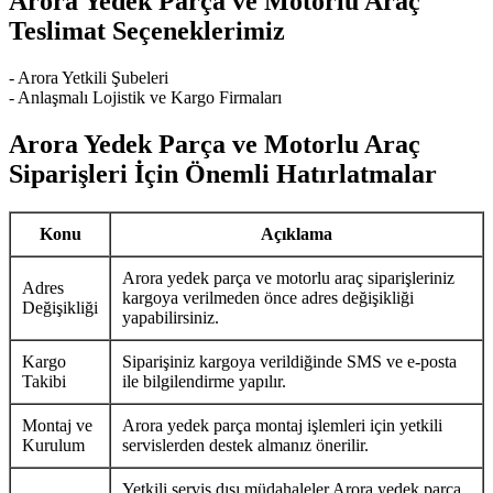
Arora Yedek Parça ve Motorlu Araç
Teslimat Seçeneklerimiz
- Arora Yetkili Şubeleri
- Anlaşmalı Lojistik ve Kargo Firmaları
Arora Yedek Parça ve Motorlu Araç
Siparişleri İçin Önemli Hatırlatmalar
Konu
Açıklama
Arora yedek parça ve motorlu araç siparişleriniz
Adres
kargoya verilmeden önce adres değişikliği
Değişikliği
yapabilirsiniz.
Kargo
Siparişiniz kargoya verildiğinde SMS ve e-posta
Takibi
ile bilgilendirme yapılır.
Montaj ve
Arora yedek parça montaj işlemleri için yetkili
Kurulum
servislerden destek almanız önerilir.
Yetkili servis dışı müdahaleler Arora yedek parça