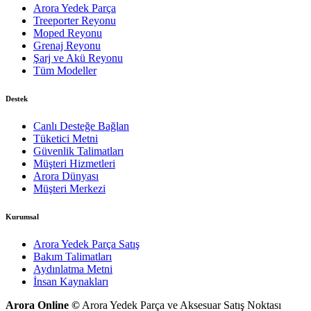
Arora Yedek Parça
Treeporter Reyonu
Moped Reyonu
Grenaj Reyonu
Şarj ve Akü Reyonu
Tüm Modeller
Destek
Canlı Desteğe Bağlan
Tüketici Metni
Güvenlik Talimatları
Müşteri Hizmetleri
Arora Dünyası
Müşteri Merkezi
Kurumsal
Arora Yedek Parça Satış
Bakım Talimatları
Aydınlatma Metni
İnsan Kaynakları
Arora Online ©
Arora Yedek Parça ve Aksesuar Satış Noktası