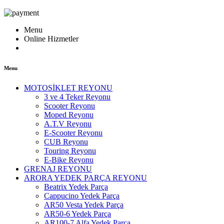
Menu
Online Hizmetler
Menu
MOTOSİKLET REYONU
3 ve 4 Teker Reyonu
Scooter Reyonu
Moped Reyonu
A.T.V Reyonu
E-Scooter Reyonu
CUB Reyonu
Touring Reyonu
E-Bike Reyonu
GRENAJ REYONU
ARORA YEDEK PARÇA REYONU
Beatrix Yedek Parça
Cappucino Yedek Parça
AR50 Vesta Yedek Parça
AR50-6 Yedek Parça
AR100-7 Alfa Yedek Parça