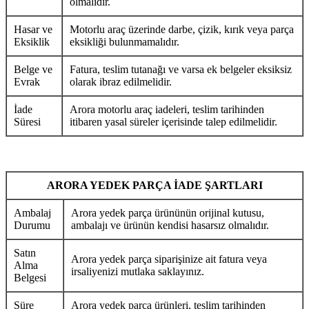
olmalıdır.
Hasar ve
Motorlu araç üzerinde darbe, çizik, kırık veya parça
Eksiklik
eksikliği bulunmamalıdır.
Belge ve
Fatura, teslim tutanağı ve varsa ek belgeler eksiksiz
Evrak
olarak ibraz edilmelidir.
İade
Arora motorlu araç iadeleri, teslim tarihinden
Süresi
itibaren yasal süreler içerisinde talep edilmelidir.
ARORA YEDEK PARÇA İADE ŞARTLARI
Ambalaj
Arora yedek parça ürününün orijinal kutusu,
Durumu
ambalajı ve ürünün kendisi hasarsız olmalıdır.
Satın
Arora yedek parça siparişinize ait fatura veya
Alma
irsaliyenizi mutlaka saklayınız.
Belgesi
Süre
Arora yedek parça ürünleri, teslim tarihinden