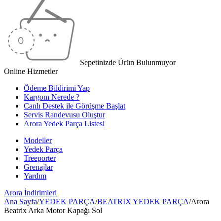
Sepetinizde Ürün Bulunmuyor
Online Hizmetler
Ödeme Bildirimi Yap
Kargom Nerede ?
Canlı Destek ile Görüşme Başlat
Servis Randevusu Oluştur
Arora Yedek Parça Listesi
Modeller
Yedek Parça
Treeporter
Grenajlar
Yardım
Arora
İndirimleri
Ana Sayfa
/
YEDEK PARÇA
/
BEATRIX YEDEK PARÇA
/
Arora
Beatrix Arka Motor Kapağı Sol