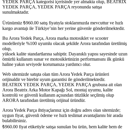
YEDEK PARÇA kategorisi içerisinde yer almakta olup, BEATRIX
YEDEK PARÇA, YEDEK PARÇA reyonunda satışa
sunulmaktadır.
Ürünümüz
₺
960.00
satış fiyatıyla stoklarımızda mevcuttur ve hızlı
kargo avantajı ile Türkiye’nin her yerine güvenle gönderilmektedir.
Bu Arora Yedek Parça, Arora marka motosiklet ve scooter
modelleriyle %100 uyumlu olacak şekilde Arora tarafından üretilmiş
olup,
yüksek kalite standartlarına sahiptir. Dayanıklı yapısı sayesinde uzun
ömürlü kullanım sunar ve motosikletinizin performansını ilk günkü
haline yakın seviyede korumanıza yardımcı olur.
Web sitemizde satışta olan tüm Arora Yedek Parça ürünleri
orijinaldir ve birebir uyum garantisi ile gönderilmektedir.
BEATRIX YEDEK PARÇA, YEDEK PARÇA grubuna ait olan
Arora Beatrix Arka Motor Kapağı Sol, montaj uyumu, kalite
kontrolü ve güvenli kullanım açısından titizlikle seçilmiş olup
ARORA tarafından üretilmiş orijinal üründür.
Arora Yedek Parça ihtiyaçlarınız için doğru adres olan sitemizde;
uygun fiyat, güvenli ödeme ve hızlı teslimat avantajlarını bir arada
bulabilirsiniz.
₺
960.00
fiyat etiketiyle satışa sunulan bu ürün, hem kalite hem de