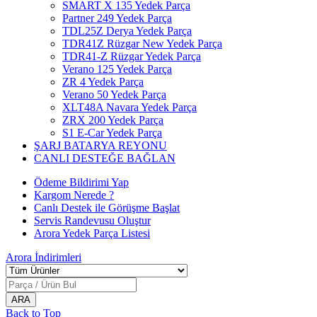
SMART X 135 Yedek Parça
Partner 249 Yedek Parça
TDL25Z Derya Yedek Parça
TDR41Z Rüzgar New Yedek Parça
TDR41-Z Rüzgar Yedek Parça
Verano 125 Yedek Parça
ZR 4 Yedek Parça
Verano 50 Yedek Parça
XLT48A Navara Yedek Parça
ZRX 200 Yedek Parça
S1 E-Car Yedek Parça
ŞARJ BATARYA REYONU
CANLI DESTEĞE BAĞLAN
Ödeme Bildirimi Yap
Kargom Nerede ?
Canlı Destek ile Görüşme Başlat
Servis Randevusu Oluştur
Arora Yedek Parça Listesi
Arora
İndirimleri
Back to Top