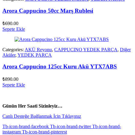
Arora Cappucino 50cc Marş Rublesi
₺
690.00
Sepete Ekle
Categories:
AKÜ Reyonu
,
CAPPUCINO YEDEK PARÇA
,
Diğer
Aküler
,
YEDEK PARÇA
Arora Cappucino 125cc Kuru Akü YTX7ABS
₺
890.00
Sepete Ekle
vespa yedek parça
ARORA YEDEK PARÇA
Günün Her Saati Sizinleyiz…
Canlı Desteğe Bağlanmak İçin Tıklayınız
Tb-icon-brand-facebook
Tb-icon-brand-twitter
Tb-icon-brand-
instagram
Tb-icon-brand-pinterest