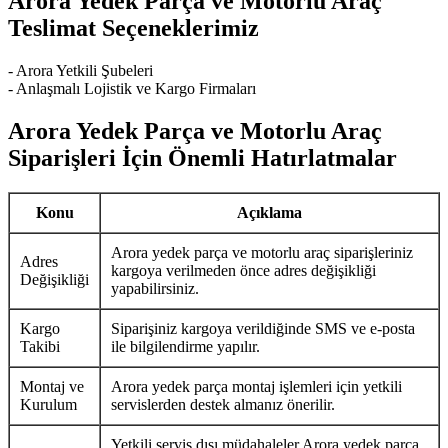
Arora Yedek Parça ve Motorlu Araç
Teslimat Seçeneklerimiz
- Arora Yetkili Şubeleri
- Anlaşmalı Lojistik ve Kargo Firmaları
Arora Yedek Parça ve Motorlu Araç
Siparişleri İçin Önemli Hatırlatmalar
Konu
Açıklama
Arora yedek parça ve motorlu araç siparişleriniz
Adres
kargoya verilmeden önce adres değişikliği
Değişikliği
yapabilirsiniz.
Kargo
Siparişiniz kargoya verildiğinde SMS ve e-posta
Takibi
ile bilgilendirme yapılır.
Montaj ve
Arora yedek parça montaj işlemleri için yetkili
Kurulum
servislerden destek almanız önerilir.
Yetkili servis dışı müdahaleler Arora yedek parça