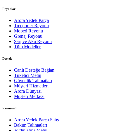
Reyonlar
Arora Yedek Parça
Treeporter Reyonu
Moped Reyonu
Grenaj Reyonu
Şarj ve Akü Reyonu
Tüm Modeller
Destek
Canlı Desteğe Bağlan
Tüketici Metni
Güvenlik Talimatları
Müşteri Hizmetleri
Arora Dünyası
Müşteri Merkezi
Kurumsal
Arora Yedek Parça Satış
Bakım Talimatları
Aydınlatma Metni