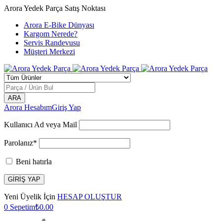
Arora Yedek Parça Satış Noktası
Arora E-Bike Dünyası
Kargom Nerede?
Servis Randevusu
Müşteri Merkezi
Arora Hesabım
Giriş Yap
Kullanıcı Ad veya Mail
Parolanız*
Beni hatırla
Yeni Üyelik İçin
HESAP OLUŞTUR
0
Sepetim
₺
0.00