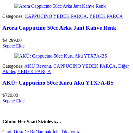
Categories:
CAPPUCINO YEDEK PARÇA
,
YEDEK PARÇA
Arora Cappucino 50cc Arka Jant Kahve Renk
₺
4,299.00
Sepete Ekle
Categories:
AKÜ Reyonu
,
CAPPUCINO YEDEK PARÇA
,
Diğer
Aküler
,
YEDEK PARÇA
AKÜ: Cappucino 50cc Kuru Akü YTX7A-BS
₺
720.00
Sepete Ekle
vespa yedek parça
ARORA YEDEK PARÇA
Günün Her Saati Sizinleyiz…
Canlı Desteğe Bağlanmak İçin Tıklayınız