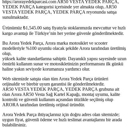
https://arorayedekparcasi.com AR50 VESTA YEDEK PARÇA,
YEDEK PARÇA kategorisi içerisinde yer almakta olup, AR50
VESTA YEDEK PARÇA, YEDEK PARÇA reyonunda satışa
sunulmaktadır.
Ürünümüz
₺
1,545.00
satış fiyatıyla stoklarımızda mevcuttur ve hızlı
kargo avantajı ile Türkiye’nin her yerine güvenle gönderilmektedir.
Bu Arora Yedek Parça, Arora marka motosiklet ve scooter
modelleriyle %100 uyumlu olacak şekilde Arora tarafından üretilmiş
olup,
yüksek kalite standartlarına sahiptir. Dayanıklı yapısı sayesinde uzun
ömürlü kullanım sunar ve motosikletinizin performansını ilk günkü
haline yakın seviyede korumanıza yardımcı olur.
Web sitemizde satışta olan tüm Arora Yedek Parça ürünleri
orijinaldir ve birebir uyum garantisi ile gönderilmektedir.
AR50 VESTA YEDEK PARÇA, YEDEK PARÇA grubuna ait
olan Arora AR50 Vesta Sağ Kartel Kapağı, montaj uyumu, kalite
kontrolü ve güvenli kullanım açısından titizlikle seçilmiş olup
ARORA tarafından üretilmiş orijinal üründür.
Arora Yedek Parça ihtiyaçlarınız için doğru adres olan sitemizde;
uygun fiyat, güvenli ödeme ve hızlı teslimat avantajlarını bir arada
bulabilirsiniz.