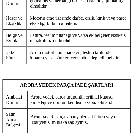
çıkmamış ve herhangi bir tescil işlemi yapılmamış
Durumu
olmalıdır.
Hasar ve
Motorlu araç üzerinde darbe, çizik, kırık veya parça
Eksiklik
eksikliği bulunmamalıdır.
Belge ve
Fatura, teslim tutanağı ve varsa ek belgeler eksiksiz
Evrak
olarak ibraz edilmelidir.
İade
Arora motorlu araç iadeleri, teslim tarihinden
Süresi
itibaren yasal süreler içerisinde talep edilmelidir.
ARORA YEDEK PARÇA İADE ŞARTLARI
Ambalaj
Arora yedek parça ürününün orijinal kutusu,
Durumu
ambalajı ve ürünün kendisi hasarsız olmalıdır.
Satın
Arora yedek parça siparişinize ait fatura veya
Alma
irsaliyenizi mutlaka saklayınız.
Belgesi