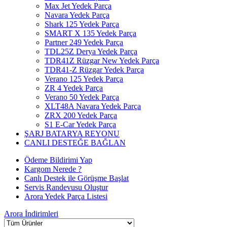
Max Jet Yedek Parça
Navara Yedek Parça
Shark 125 Yedek Parça
SMART X 135 Yedek Parça
Partner 249 Yedek Parça
TDL25Z Derya Yedek Parça
TDR41Z Rüzgar New Yedek Parça
TDR41-Z Rüzgar Yedek Parça
Verano 125 Yedek Parça
ZR 4 Yedek Parça
Verano 50 Yedek Parça
XLT48A Navara Yedek Parça
ZRX 200 Yedek Parça
S1 E-Car Yedek Parça
ŞARJ BATARYA REYONU
CANLI DESTEĞE BAĞLAN
Ödeme Bildirimi Yap
Kargom Nerede ?
Canlı Destek ile Görüşme Başlat
Servis Randevusu Oluştur
Arora Yedek Parça Listesi
Arora
İndirimleri