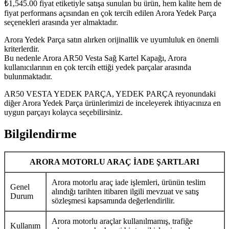
₺
1,545.00
fiyat etiketiyle satışa sunulan bu ürün, hem kalite hem de
fiyat performans açısından en çok tercih edilen Arora Yedek Parça
seçenekleri arasında yer almaktadır.
Arora Yedek Parça satın alırken orijinallik ve uyumluluk en önemli
kriterlerdir.
Bu nedenle Arora AR50 Vesta Sağ Kartel Kapağı, Arora
kullanıcılarının en çok tercih ettiği yedek parçalar arasında
bulunmaktadır.
AR50 VESTA YEDEK PARÇA, YEDEK PARÇA reyonundaki
diğer Arora Yedek Parça ürünlerimizi de inceleyerek ihtiyacınıza en
uygun parçayı kolayca seçebilirsiniz.
Bilgilendirme
ARORA MOTORLU ARAÇ İADE ŞARTLARI
Arora motorlu araç iade işlemleri, ürünün teslim
Genel
alındığı tarihten itibaren ilgili mevzuat ve satış
Durum
sözleşmesi kapsamında değerlendirilir.
Arora motorlu araçlar kullanılmamış, trafiğe
Kullanım