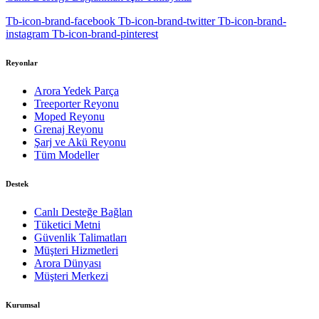
Tb-icon-brand-facebook
Tb-icon-brand-twitter
Tb-icon-brand-
instagram
Tb-icon-brand-pinterest
Reyonlar
Arora Yedek Parça
Treeporter Reyonu
Moped Reyonu
Grenaj Reyonu
Şarj ve Akü Reyonu
Tüm Modeller
Destek
Canlı Desteğe Bağlan
Tüketici Metni
Güvenlik Talimatları
Müşteri Hizmetleri
Arora Dünyası
Müşteri Merkezi
Kurumsal