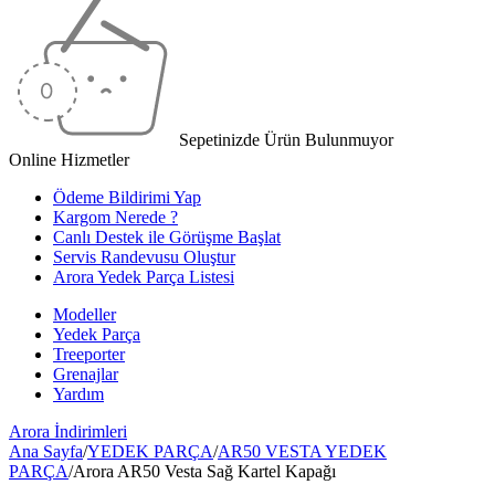
Sepetinizde Ürün Bulunmuyor
Online Hizmetler
Ödeme Bildirimi Yap
Kargom Nerede ?
Canlı Destek ile Görüşme Başlat
Servis Randevusu Oluştur
Arora Yedek Parça Listesi
Modeller
Yedek Parça
Treeporter
Grenajlar
Yardım
Arora
İndirimleri
Ana Sayfa
/
YEDEK PARÇA
/
AR50 VESTA YEDEK
PARÇA
/
Arora AR50 Vesta Sağ Kartel Kapağı