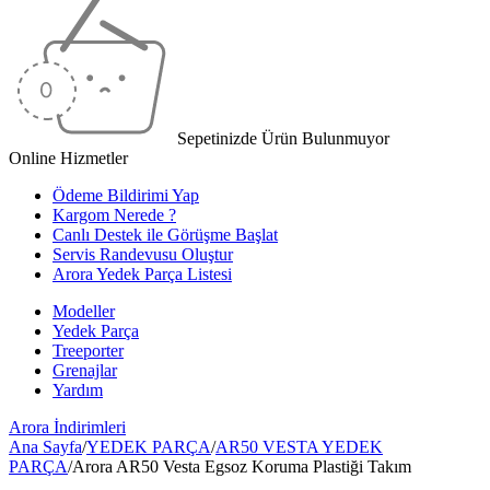
Sepetinizde Ürün Bulunmuyor
Online Hizmetler
Ödeme Bildirimi Yap
Kargom Nerede ?
Canlı Destek ile Görüşme Başlat
Servis Randevusu Oluştur
Arora Yedek Parça Listesi
Modeller
Yedek Parça
Treeporter
Grenajlar
Yardım
Arora
İndirimleri
Ana Sayfa
/
YEDEK PARÇA
/
AR50 VESTA YEDEK
PARÇA
/
Arora AR50 Vesta Egsoz Koruma Plastiği Takım