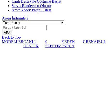
Canlı Destek ile Görüşme Başlat
Servis Randevusu Oluştur
Arora Yedek Parça Listesi
Arora
İndirimleri
Back to Top
MODELLER
CANLI
0
YEDEK
GRENAJ
BUL
DESTEK
SEPETİM
PARÇA