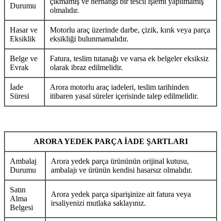
çıkmamış ve herhangi bir tescil işlemi yapılmamış
Durumu
olmalıdır.
Hasar ve
Motorlu araç üzerinde darbe, çizik, kırık veya parça
Eksiklik
eksikliği bulunmamalıdır.
Belge ve
Fatura, teslim tutanağı ve varsa ek belgeler eksiksiz
Evrak
olarak ibraz edilmelidir.
İade
Arora motorlu araç iadeleri, teslim tarihinden
Süresi
itibaren yasal süreler içerisinde talep edilmelidir.
ARORA YEDEK PARÇA İADE ŞARTLARI
Ambalaj
Arora yedek parça ürününün orijinal kutusu,
Durumu
ambalajı ve ürünün kendisi hasarsız olmalıdır.
Satın
Arora yedek parça siparişinize ait fatura veya
Alma
irsaliyenizi mutlaka saklayınız.
Belgesi