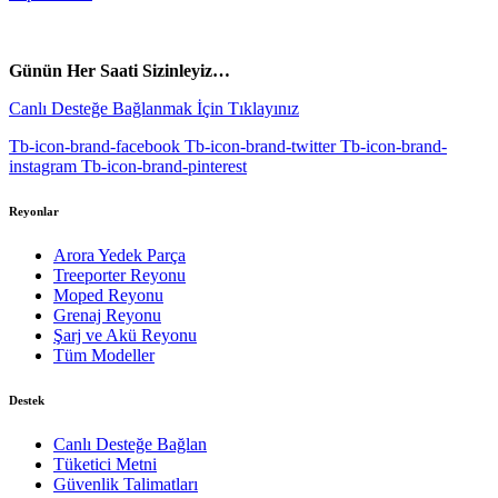
vespa yedek parça
ARORA YEDEK PARÇA
Günün Her Saati Sizinleyiz…
Canlı Desteğe Bağlanmak İçin Tıklayınız
Tb-icon-brand-facebook
Tb-icon-brand-twitter
Tb-icon-brand-
instagram
Tb-icon-brand-pinterest
Reyonlar
Arora Yedek Parça
Treeporter Reyonu
Moped Reyonu
Grenaj Reyonu
Şarj ve Akü Reyonu
Tüm Modeller
Destek
Canlı Desteğe Bağlan
Tüketici Metni
Güvenlik Talimatları