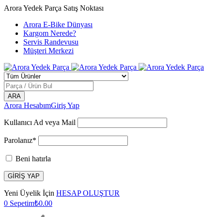
Arora Yedek Parça Satış Noktası
Arora E-Bike Dünyası
Kargom Nerede?
Servis Randevusu
Müşteri Merkezi
Arora Hesabım
Giriş Yap
Kullanıcı Ad veya Mail
Parolanız*
Beni hatırla
Yeni Üyelik İçin
HESAP OLUŞTUR
0
Sepetim
₺
0.00