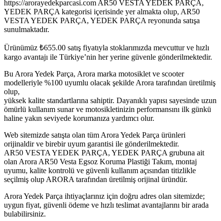
https://arorayedekparcasi.com AR50 VESTA YEDEK PARÇA,
YEDEK PARÇA kategorisi içerisinde yer almakta olup, AR50
VESTA YEDEK PARÇA, YEDEK PARÇA reyonunda satışa
sunulmaktadır.
Ürünümüz
₺
655.00
satış fiyatıyla stoklarımızda mevcuttur ve hızlı
kargo avantajı ile Türkiye’nin her yerine güvenle gönderilmektedir.
Bu Arora Yedek Parça, Arora marka motosiklet ve scooter
modelleriyle %100 uyumlu olacak şekilde Arora tarafından üretilmiş
olup,
yüksek kalite standartlarına sahiptir. Dayanıklı yapısı sayesinde uzun
ömürlü kullanım sunar ve motosikletinizin performansını ilk günkü
haline yakın seviyede korumanıza yardımcı olur.
Web sitemizde satışta olan tüm Arora Yedek Parça ürünleri
orijinaldir ve birebir uyum garantisi ile gönderilmektedir.
AR50 VESTA YEDEK PARÇA, YEDEK PARÇA grubuna ait
olan Arora AR50 Vesta Egsoz Koruma Plastiği Takım, montaj
uyumu, kalite kontrolü ve güvenli kullanım açısından titizlikle
seçilmiş olup ARORA tarafından üretilmiş orijinal üründür.
Arora Yedek Parça ihtiyaçlarınız için doğru adres olan sitemizde;
uygun fiyat, güvenli ödeme ve hızlı teslimat avantajlarını bir arada
bulabilirsiniz.