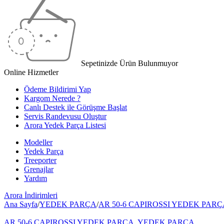
Sepetinizde Ürün Bulunmuyor
Online Hizmetler
Ödeme Bildirimi Yap
Kargom Nerede ?
Canlı Destek ile Görüşme Başlat
Servis Randevusu Oluştur
Arora Yedek Parça Listesi
Modeller
Yedek Parça
Treeporter
Grenajlar
Yardım
Arora
İndirimleri
Ana Sayfa
/
YEDEK PARÇA
/
AR 50-6 CAPIROSSI YEDEK PAR
AR 50-6 CAPIROSSI YEDEK PARÇA
,
YEDEK PARÇA