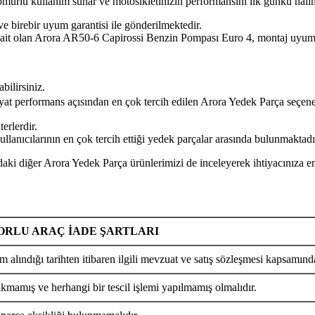
n ömürlü kullanım sunar ve motosikletinizin performansını ilk günkü hal
ve birebir uyum garantisi ile gönderilmektedir.
ora AR50-6 Capirossi Benzin Pompası Euro 4, montaj uyumu, kalite 
bilirsiniz.
iyat performans açısından en çok tercih edilen Arora Yedek Parça seçene
erlerdir.
nıcılarının en çok tercih ettiği yedek parçalar arasında bulunmaktadı
rora Yedek Parça ürünlerimizi de inceleyerek ihtiyacınıza en uyg
RLU ARAÇ İADE ŞARTLARI
m alındığı tarihten itibaren ilgili mevzuat ve satış sözleşmesi kapsamında
ıkmamış ve herhangi bir tescil işlemi yapılmamış olmalıdır.