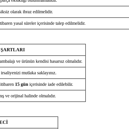
 parça eksikliği bulunmamalıdır.
iksiz olarak ibraz edilmelidir.
tibaren yasal süreler içerisinde talep edilmelidir.
 ŞARTLARI
ambalajı ve ürünün kendisi hasarsız olmalıdır.
 irsaliyenizi mutlaka saklayınız.
 itibaren
15 gün
içerisinde iade edilebilir.
ş ve orijinal halinde olmalıdır.
ECİ