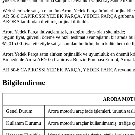
yüksek kalite standartlarına sahiptir. Dayanıklı yapısı sayesinde uzu
Web sitemizde satışta olan tüm Arora Yedek Parça ürünleri orijinaldir 
AR 50-6 CAPIROSSI YEDEK PARÇA, YEDEK PARÇA grubuna ait olan Ar
ARORA tarafından üretilmiş orijinal üründür.
Arora Yedek Parça ihtiyaçlarınız için doğru adres olan sitemizde;
uygun fiyat, güvenli ödeme ve hızlı teslimat avantajlarını bir arada bula
₺
5,015.00
fiyat etiketiyle satışa sunulan bu ürün, hem kalite hem de f
Arora Yedek Parça satın alırken orijinallik ve uyumluluk en önemli krit
Bu nedenle Arora AR50-6 Capirossi Benzin Pompası Euro 4, Arora kulla
AR 50-6 CAPIROSSI YEDEK PARÇA, YEDEK PARÇA reyonundaki diğer A
Bilgilendirme
ARORA MOTO
Genel Durum
Arora motorlu araç iade işlemleri, ürünün tesli
Kullanım Durumu
Arora motorlu araçlar kullanılmamış, trafiğe ç