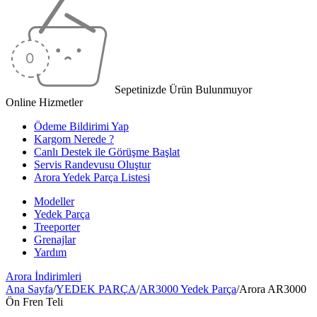
Sepetinizde Ürün Bulunmuyor
Online Hizmetler
Ödeme Bildirimi Yap
Kargom Nerede ?
Canlı Destek ile Görüşme Başlat
Servis Randevusu Oluştur
Arora Yedek Parça Listesi
Modeller
Yedek Parça
Treeporter
Grenajlar
Yardım
Arora
İndirimleri
Ana Sayfa
/
YEDEK PARÇA
/
AR3000 Yedek Parça
/
Arora AR3000
Ön Fren Teli