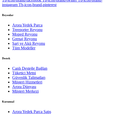
Tb-icon-brand-facebook
Tb-icon-brand-twitter
Tb-icon-brand-
instagram
Tb-icon-brand-pinterest
Reyonlar
Arora Yedek Parça
Treeporter Reyonu
Moped Reyonu
Grenaj Reyonu
Şarj ve Akü Reyonu
Tüm Modeller
Destek
Canlı Desteğe Bağlan
Tüketici Metni
Güvenlik Talimatları
Müşteri Hizmetleri
Arora Dünyası
Müşteri Merkezi
Kurumsal
Arora Yedek Parça Satış