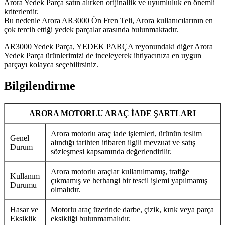
Arora Yedek Parça satın alırken orijinallik ve uyumluluk en önemli
kriterlerdir.
Bu nedenle Arora AR3000 Ön Fren Teli, Arora kullanıcılarının en
çok tercih ettiği yedek parçalar arasında bulunmaktadır.
AR3000 Yedek Parça, YEDEK PARÇA reyonundaki diğer Arora
Yedek Parça ürünlerimizi de inceleyerek ihtiyacınıza en uygun
parçayı kolayca seçebilirsiniz.
Bilgilendirme
ARORA MOTORLU ARAÇ İADE ŞARTLARI
Arora motorlu araç iade işlemleri, ürünün teslim
Genel
alındığı tarihten itibaren ilgili mevzuat ve satış
Durum
sözleşmesi kapsamında değerlendirilir.
Arora motorlu araçlar kullanılmamış, trafiğe
Kullanım
çıkmamış ve herhangi bir tescil işlemi yapılmamış
Durumu
olmalıdır.
Hasar ve
Motorlu araç üzerinde darbe, çizik, kırık veya parça
Eksiklik
eksikliği bulunmamalıdır.