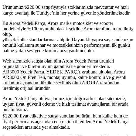
Ürünümüz
₺
220.00
satış fiyatıyla stoklarımızda mevcuttur ve hızlı
kargo avantajı ile Türkiye’nin her yerine güvenle gönderilmektedir.
Bu Arora Yedek Parça, Arora marka motosiklet ve scooter
modelleriyle %100 uyumlu olacak şekilde Arora tarafından üretilmiş
olup,
yüksek kalite standartlarına sahiptir. Dayanıklı yapısı sayesinde uzun
ömürlü kullanım sunar ve motosikletinizin performansını ilk günkü
haline yakın seviyede korumanıza yardımcı olur.
Web sitemizde satışta olan tüm Arora Yedek Parça ürünleri
orijinaldir ve birebir uyum garantisi ile gönderilmektedir.
AR3000 Yedek Parça, YEDEK PARÇA grubuna ait olan Arora
AR3000 Ön Fren Teli, montaj uyumu, kalite kontrolü ve güvenli
kullanım açısından titizlikle seçilmiş olup ARORA tarafından
üretilmiş orijinal üründür.
Arora Yedek Parça ihtiyaçlarınız için doğru adres olan sitemizde;
uygun fiyat, güvenli ödeme ve hızlı teslimat avantajlarını bir arada
bulabilirsiniz.
₺
220.00
fiyat etiketiyle satışa sunulan bu ürün, hem kalite hem de
fiyat performans açısından en çok tercih edilen Arora Yedek Parça
seçenekleri arasında yer almaktadır.