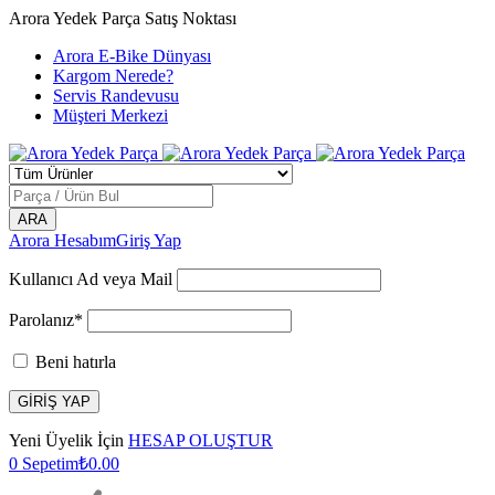
Arora Yedek Parça Satış Noktası
Arora E-Bike Dünyası
Kargom Nerede?
Servis Randevusu
Müşteri Merkezi
Arora Hesabım
Giriş Yap
Kullanıcı Ad veya Mail
Parolanız*
Beni hatırla
Yeni Üyelik İçin
HESAP OLUŞTUR
0
Sepetim
₺
0.00