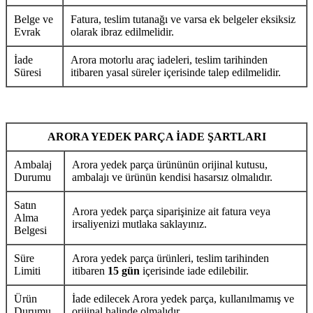
Belge ve
Fatura, teslim tutanağı ve varsa ek belgeler eksiksiz
Evrak
olarak ibraz edilmelidir.
İade
Arora motorlu araç iadeleri, teslim tarihinden
Süresi
itibaren yasal süreler içerisinde talep edilmelidir.
ARORA YEDEK PARÇA İADE ŞARTLARI
Ambalaj
Arora yedek parça ürününün orijinal kutusu,
Durumu
ambalajı ve ürünün kendisi hasarsız olmalıdır.
Satın
Arora yedek parça siparişinize ait fatura veya
Alma
irsaliyenizi mutlaka saklayınız.
Belgesi
Süre
Arora yedek parça ürünleri, teslim tarihinden
Limiti
itibaren
15 gün
içerisinde iade edilebilir.
Ürün
İade edilecek Arora yedek parça, kullanılmamış ve
Durumu
orijinal halinde olmalıdır.