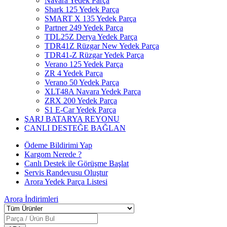
Navara Yedek Parça
Shark 125 Yedek Parça
SMART X 135 Yedek Parça
Partner 249 Yedek Parça
TDL25Z Derya Yedek Parça
TDR41Z Rüzgar New Yedek Parça
TDR41-Z Rüzgar Yedek Parça
Verano 125 Yedek Parça
ZR 4 Yedek Parça
Verano 50 Yedek Parça
XLT48A Navara Yedek Parça
ZRX 200 Yedek Parça
S1 E-Car Yedek Parça
ŞARJ BATARYA REYONU
CANLI DESTEĞE BAĞLAN
Ödeme Bildirimi Yap
Kargom Nerede ?
Canlı Destek ile Görüşme Başlat
Servis Randevusu Oluştur
Arora Yedek Parça Listesi
Arora
İndirimleri