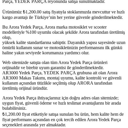
Parça, YEDEK PARÇA reyonunda satışa sunulmaktadır.
Ürünümüz
₺
1,200.00
satış fiyatıyla stoklarımızda mevcuttur ve hızlı
kargo avantajı ile Türkiye’nin her yerine güvenle gönderilmektedir.
Bu Arora Yedek Parça, Arora marka motosiklet ve scooter
modelleriyle %100 uyumlu olacak şekilde Arora tarafından üretilmiş
olup,
yüksek kalite standartlarına sahiptir. Dayanıklı yapısı sayesinde uzun
ömürlü kullanım sunar ve motosikletinizin performansını ilk günkü
haline yakın seviyede korumanıza yardımcı olur.
Web sitemizde satışta olan tüm Arora Yedek Parça ürünleri
orijinaldir ve birebir uyum garantisi ile gönderilmektedir.
AR3000 Yedek Parça, YEDEK PARÇA grubuna ait olan Arora
AR3000 Makas Takımı, montaj uyumu, kalite kontrolü ve güvenli
kullanım açısından titizlikle seçilmiş olup ARORA tarafından
üretilmiş orijinal üründür.
Arora Yedek Parça ihtiyaçlarınız için doğru adres olan sitemizde;
uygun fiyat, güvenli ödeme ve hızlı teslimat avantajlarını bir arada
bulabilirsiniz.
₺
1,200.00
fiyat etiketiyle satışa sunulan bu ürün, hem kalite hem de
fiyat performans açısından en çok tercih edilen Arora Yedek Parça
seçenekleri arasında yer almaktadır.