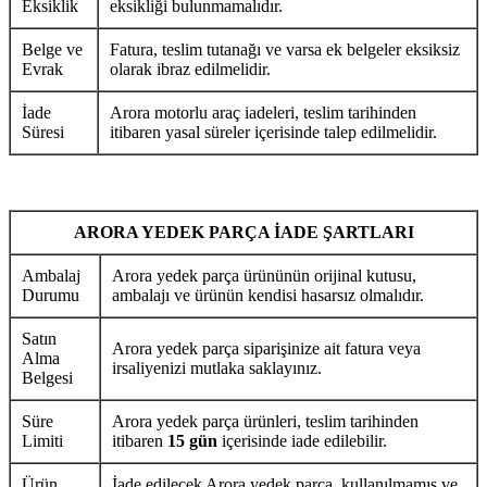
Eksiklik
eksikliği bulunmamalıdır.
Belge ve
Fatura, teslim tutanağı ve varsa ek belgeler eksiksiz
Evrak
olarak ibraz edilmelidir.
İade
Arora motorlu araç iadeleri, teslim tarihinden
Süresi
itibaren yasal süreler içerisinde talep edilmelidir.
ARORA YEDEK PARÇA İADE ŞARTLARI
Ambalaj
Arora yedek parça ürününün orijinal kutusu,
Durumu
ambalajı ve ürünün kendisi hasarsız olmalıdır.
Satın
Arora yedek parça siparişinize ait fatura veya
Alma
irsaliyenizi mutlaka saklayınız.
Belgesi
Süre
Arora yedek parça ürünleri, teslim tarihinden
Limiti
itibaren
15 gün
içerisinde iade edilebilir.
Ürün
İade edilecek Arora yedek parça, kullanılmamış ve