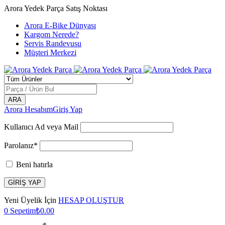
Arora Yedek Parça Satış Noktası
Arora E-Bike Dünyası
Kargom Nerede?
Servis Randevusu
Müşteri Merkezi
Arora Hesabım
Giriş Yap
Kullanıcı Ad veya Mail
Parolanız*
Beni hatırla
Yeni Üyelik İçin
HESAP OLUŞTUR
0
Sepetim
₺
0.00