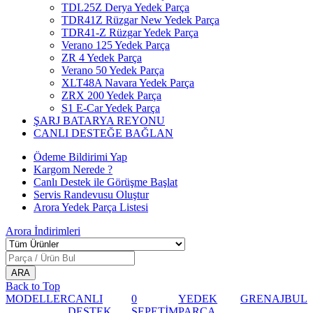
TDL25Z Derya Yedek Parça
TDR41Z Rüzgar New Yedek Parça
TDR41-Z Rüzgar Yedek Parça
Verano 125 Yedek Parça
ZR 4 Yedek Parça
Verano 50 Yedek Parça
XLT48A Navara Yedek Parça
ZRX 200 Yedek Parça
S1 E-Car Yedek Parça
ŞARJ BATARYA REYONU
CANLI DESTEĞE BAĞLAN
Ödeme Bildirimi Yap
Kargom Nerede ?
Canlı Destek ile Görüşme Başlat
Servis Randevusu Oluştur
Arora Yedek Parça Listesi
Arora
İndirimleri
Back to Top
MODELLER
CANLI
0
YEDEK
GRENAJ
BUL
DESTEK
SEPETİM
PARÇA