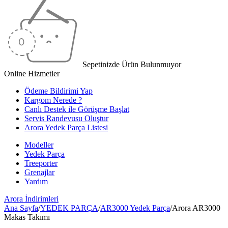
Sepetinizde Ürün Bulunmuyor
Online Hizmetler
Ödeme Bildirimi Yap
Kargom Nerede ?
Canlı Destek ile Görüşme Başlat
Servis Randevusu Oluştur
Arora Yedek Parça Listesi
Modeller
Yedek Parça
Treeporter
Grenajlar
Yardım
Arora
İndirimleri
Ana Sayfa
/
YEDEK PARÇA
/
AR3000 Yedek Parça
/
Arora AR3000
Makas Takımı