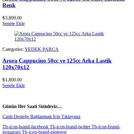
Renk
₺
3,899.00
Sepete Ekle
Categories:
YEDEK PARÇA
Arora Cappucino 50cc ve 125cc Arka Lastik
120x70x12
₺
1,800.00
Sepete Ekle
vespa yedek parça
ARORA YEDEK PARÇA
Günün Her Saati Sizinleyiz…
Canlı Desteğe Bağlanmak İçin Tıklayınız
Tb-icon-brand-facebook
Tb-icon-brand-twitter
Tb-icon-brand-
instagram
Tb-icon-brand-pinterest