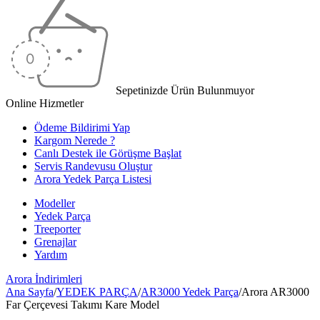
Sepetinizde Ürün Bulunmuyor
Online Hizmetler
Ödeme Bildirimi Yap
Kargom Nerede ?
Canlı Destek ile Görüşme Başlat
Servis Randevusu Oluştur
Arora Yedek Parça Listesi
Modeller
Yedek Parça
Treeporter
Grenajlar
Yardım
Arora
İndirimleri
Ana Sayfa
/
YEDEK PARÇA
/
AR3000 Yedek Parça
/
Arora AR3000
Far Çerçevesi Takımı Kare Model