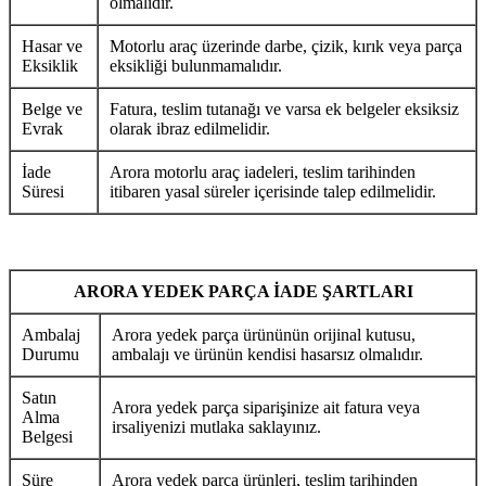
olmalıdır.
Hasar ve
Motorlu araç üzerinde darbe, çizik, kırık veya parça
Eksiklik
eksikliği bulunmamalıdır.
Belge ve
Fatura, teslim tutanağı ve varsa ek belgeler eksiksiz
Evrak
olarak ibraz edilmelidir.
İade
Arora motorlu araç iadeleri, teslim tarihinden
Süresi
itibaren yasal süreler içerisinde talep edilmelidir.
ARORA YEDEK PARÇA İADE ŞARTLARI
Ambalaj
Arora yedek parça ürününün orijinal kutusu,
Durumu
ambalajı ve ürünün kendisi hasarsız olmalıdır.
Satın
Arora yedek parça siparişinize ait fatura veya
Alma
irsaliyenizi mutlaka saklayınız.
Belgesi
Süre
Arora yedek parça ürünleri, teslim tarihinden