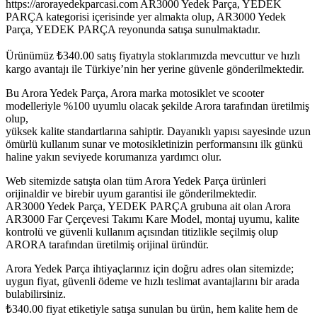
https://arorayedekparcasi.com AR3000 Yedek Parça, YEDEK
PARÇA kategorisi içerisinde yer almakta olup, AR3000 Yedek
Parça, YEDEK PARÇA reyonunda satışa sunulmaktadır.
Ürünümüz
₺
340.00
satış fiyatıyla stoklarımızda mevcuttur ve hızlı
kargo avantajı ile Türkiye’nin her yerine güvenle gönderilmektedir.
Bu Arora Yedek Parça, Arora marka motosiklet ve scooter
modelleriyle %100 uyumlu olacak şekilde Arora tarafından üretilmiş
olup,
yüksek kalite standartlarına sahiptir. Dayanıklı yapısı sayesinde uzun
ömürlü kullanım sunar ve motosikletinizin performansını ilk günkü
haline yakın seviyede korumanıza yardımcı olur.
Web sitemizde satışta olan tüm Arora Yedek Parça ürünleri
orijinaldir ve birebir uyum garantisi ile gönderilmektedir.
AR3000 Yedek Parça, YEDEK PARÇA grubuna ait olan Arora
AR3000 Far Çerçevesi Takımı Kare Model, montaj uyumu, kalite
kontrolü ve güvenli kullanım açısından titizlikle seçilmiş olup
ARORA tarafından üretilmiş orijinal üründür.
Arora Yedek Parça ihtiyaçlarınız için doğru adres olan sitemizde;
uygun fiyat, güvenli ödeme ve hızlı teslimat avantajlarını bir arada
bulabilirsiniz.
₺
340.00
fiyat etiketiyle satışa sunulan bu ürün, hem kalite hem de