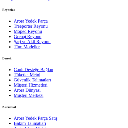
Reyonlar
Arora Yedek Parça
Treeporter Reyonu
Moped Reyonu
Grenaj Reyonu
Şarj ve Akü Reyonu
Tüm Modeller
Destek
Canlı Desteğe Bağlan
Tüketici Metni
Güvenlik Talimatları
Müşteri Hizmetleri
Arora Dünyası
Müşteri Merkezi
Kurumsal
Arora Yedek Parça Satış
Bakım Talimatları