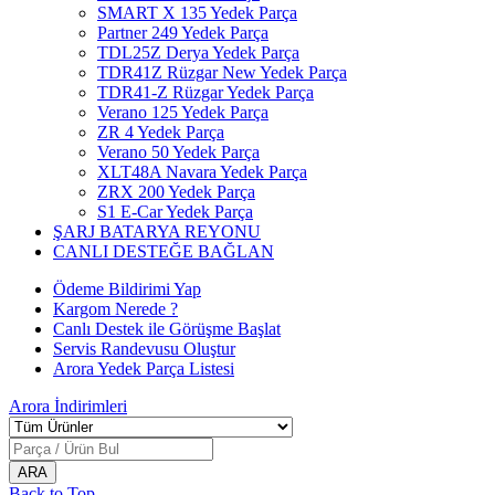
SMART X 135 Yedek Parça
Partner 249 Yedek Parça
TDL25Z Derya Yedek Parça
TDR41Z Rüzgar New Yedek Parça
TDR41-Z Rüzgar Yedek Parça
Verano 125 Yedek Parça
ZR 4 Yedek Parça
Verano 50 Yedek Parça
XLT48A Navara Yedek Parça
ZRX 200 Yedek Parça
S1 E-Car Yedek Parça
ŞARJ BATARYA REYONU
CANLI DESTEĞE BAĞLAN
Ödeme Bildirimi Yap
Kargom Nerede ?
Canlı Destek ile Görüşme Başlat
Servis Randevusu Oluştur
Arora Yedek Parça Listesi
Arora
İndirimleri
Back to Top