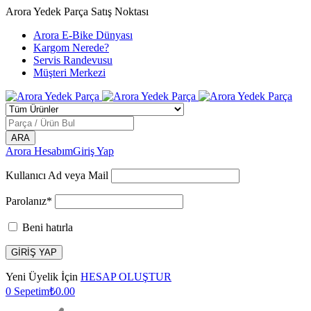
Arora Yedek Parça Satış Noktası
Arora E-Bike Dünyası
Kargom Nerede?
Servis Randevusu
Müşteri Merkezi
Arora Hesabım
Giriş Yap
Kullanıcı Ad veya Mail
Parolanız*
Beni hatırla
Yeni Üyelik İçin
HESAP OLUŞTUR
0
Sepetim
₺
0.00