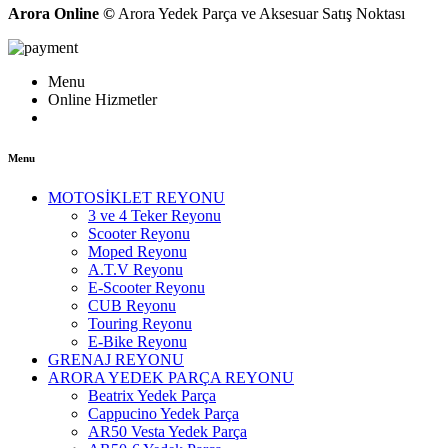
Arora Online ©
Arora Yedek Parça ve Aksesuar Satış Noktası
Menu
Online Hizmetler
Menu
MOTOSİKLET REYONU
3 ve 4 Teker Reyonu
Scooter Reyonu
Moped Reyonu
A.T.V Reyonu
E-Scooter Reyonu
CUB Reyonu
Touring Reyonu
E-Bike Reyonu
GRENAJ REYONU
ARORA YEDEK PARÇA REYONU
Beatrix Yedek Parça
Cappucino Yedek Parça
AR50 Vesta Yedek Parça