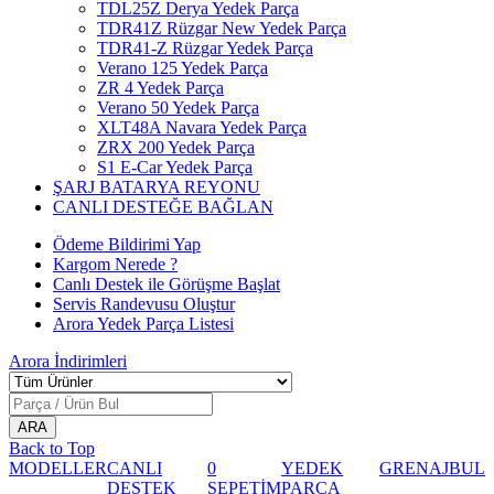
TDL25Z Derya Yedek Parça
TDR41Z Rüzgar New Yedek Parça
TDR41-Z Rüzgar Yedek Parça
Verano 125 Yedek Parça
ZR 4 Yedek Parça
Verano 50 Yedek Parça
XLT48A Navara Yedek Parça
ZRX 200 Yedek Parça
S1 E-Car Yedek Parça
ŞARJ BATARYA REYONU
CANLI DESTEĞE BAĞLAN
Ödeme Bildirimi Yap
Kargom Nerede ?
Canlı Destek ile Görüşme Başlat
Servis Randevusu Oluştur
Arora Yedek Parça Listesi
Arora
İndirimleri
Back to Top
MODELLER
CANLI
0
YEDEK
GRENAJ
BUL
DESTEK
SEPETİM
PARÇA