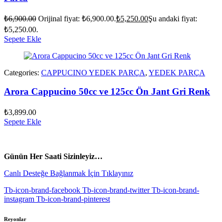
₺
6,900.00
Orijinal fiyat: ₺6,900.00.
₺
5,250.00
Şu andaki fiyat:
₺5,250.00.
Sepete Ekle
Categories:
CAPPUCINO YEDEK PARÇA
,
YEDEK PARÇA
Arora Cappucino 50cc ve 125cc Ön Jant Gri Renk
₺
3,899.00
Sepete Ekle
vespa yedek parça
ARORA YEDEK PARÇA
Günün Her Saati Sizinleyiz…
Canlı Desteğe Bağlanmak İçin Tıklayınız
Tb-icon-brand-facebook
Tb-icon-brand-twitter
Tb-icon-brand-
instagram
Tb-icon-brand-pinterest
Reyonlar