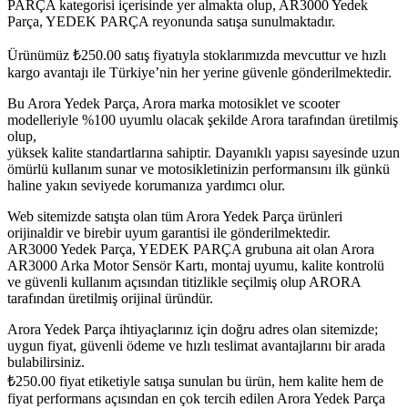
PARÇA kategorisi içerisinde yer almakta olup, AR3000 Yedek
Parça, YEDEK PARÇA reyonunda satışa sunulmaktadır.
Ürünümüz
₺
250.00
satış fiyatıyla stoklarımızda mevcuttur ve hızlı
kargo avantajı ile Türkiye’nin her yerine güvenle gönderilmektedir.
Bu Arora Yedek Parça, Arora marka motosiklet ve scooter
modelleriyle %100 uyumlu olacak şekilde Arora tarafından üretilmiş
olup,
yüksek kalite standartlarına sahiptir. Dayanıklı yapısı sayesinde uzun
ömürlü kullanım sunar ve motosikletinizin performansını ilk günkü
haline yakın seviyede korumanıza yardımcı olur.
Web sitemizde satışta olan tüm Arora Yedek Parça ürünleri
orijinaldir ve birebir uyum garantisi ile gönderilmektedir.
AR3000 Yedek Parça, YEDEK PARÇA grubuna ait olan Arora
AR3000 Arka Motor Sensör Kartı, montaj uyumu, kalite kontrolü
ve güvenli kullanım açısından titizlikle seçilmiş olup ARORA
tarafından üretilmiş orijinal üründür.
Arora Yedek Parça ihtiyaçlarınız için doğru adres olan sitemizde;
uygun fiyat, güvenli ödeme ve hızlı teslimat avantajlarını bir arada
bulabilirsiniz.
₺
250.00
fiyat etiketiyle satışa sunulan bu ürün, hem kalite hem de
fiyat performans açısından en çok tercih edilen Arora Yedek Parça