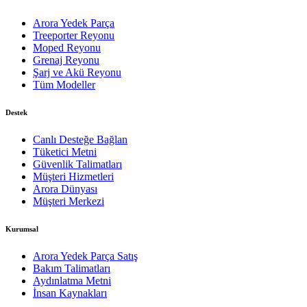
Arora Yedek Parça
Treeporter Reyonu
Moped Reyonu
Grenaj Reyonu
Şarj ve Akü Reyonu
Tüm Modeller
Destek
Canlı Desteğe Bağlan
Tüketici Metni
Güvenlik Talimatları
Müşteri Hizmetleri
Arora Dünyası
Müşteri Merkezi
Kurumsal
Arora Yedek Parça Satış
Bakım Talimatları
Aydınlatma Metni
İnsan Kaynakları