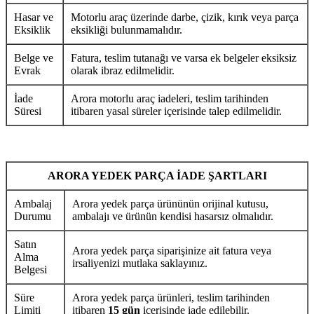
Hasar ve
Motorlu araç üzerinde darbe, çizik, kırık veya parça
Eksiklik
eksikliği bulunmamalıdır.
Belge ve
Fatura, teslim tutanağı ve varsa ek belgeler eksiksiz
Evrak
olarak ibraz edilmelidir.
İade
Arora motorlu araç iadeleri, teslim tarihinden
Süresi
itibaren yasal süreler içerisinde talep edilmelidir.
ARORA YEDEK PARÇA İADE ŞARTLARI
Ambalaj
Arora yedek parça ürününün orijinal kutusu,
Durumu
ambalajı ve ürünün kendisi hasarsız olmalıdır.
Satın
Arora yedek parça siparişinize ait fatura veya
Alma
irsaliyenizi mutlaka saklayınız.
Belgesi
Süre
Arora yedek parça ürünleri, teslim tarihinden
Limiti
itibaren
15 gün
içerisinde iade edilebilir.