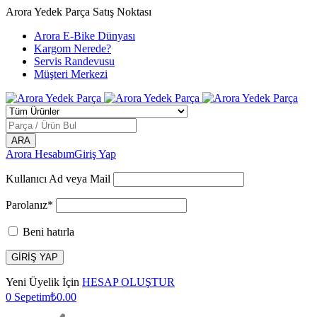
Arora Yedek Parça Satış Noktası
Arora E-Bike Dünyası
Kargom Nerede?
Servis Randevusu
Müşteri Merkezi
Arora Hesabım
Giriş Yap
Kullanıcı Ad veya Mail
Parolanız*
Beni hatırla
Yeni Üyelik İçin
HESAP OLUŞTUR
0
Sepetim
₺
0.00