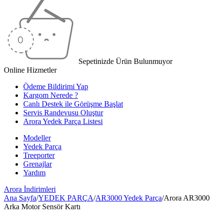
Sepetinizde Ürün Bulunmuyor
Online Hizmetler
Ödeme Bildirimi Yap
Kargom Nerede ?
Canlı Destek ile Görüşme Başlat
Servis Randevusu Oluştur
Arora Yedek Parça Listesi
Modeller
Yedek Parça
Treeporter
Grenajlar
Yardım
Arora
İndirimleri
Ana Sayfa
/
YEDEK PARÇA
/
AR3000 Yedek Parça
/
Arora AR3000
Arka Motor Sensör Kartı