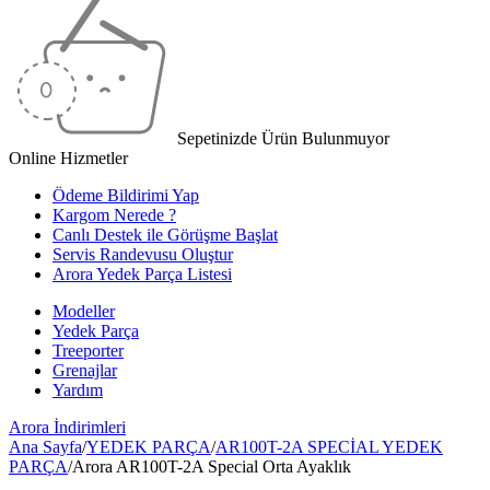
Sepetinizde Ürün Bulunmuyor
Online Hizmetler
Ödeme Bildirimi Yap
Kargom Nerede ?
Canlı Destek ile Görüşme Başlat
Servis Randevusu Oluştur
Arora Yedek Parça Listesi
Modeller
Yedek Parça
Treeporter
Grenajlar
Yardım
Arora
İndirimleri
Ana Sayfa
/
YEDEK PARÇA
/
AR100T-2A SPECİAL YEDEK
PARÇA
/
Arora AR100T-2A Special Orta Ayaklık