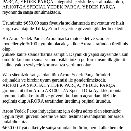
PARÇA, YEDEK PARÇA kategorisi içerisinde yer almakta olup,
AR100T-2A SPECİAL YEDEK PARÇA, YEDEK PARÇA
reyonunda satışa sunulmaktadır.
Ürünümüz
₺
650.00
satış fiyatıyla stoklarımızda mevcuttur ve hızlı
kargo avantajı ile Türkiye’nin her yerine güvenle gönderilmektedir.
Bu Arora Yedek Parça, Arora marka motosiklet ve scooter
modelleriyle %100 uyumlu olacak şekilde Arora tarafından üretilmiş
olup,
yüksek kalite standartlarına sahiptir. Dayanıklı yapısı sayesinde uzun
ömürlü kullanım sunar ve motosikletinizin performansını ilk günkü
haline yakın seviyede korumanıza yardımcı olur.
Web sitemizde satışta olan tüm Arora Yedek Parça ürünleri
orijinaldir ve birebir uyum garantisi ile gönderilmektedir.
AR100T-2A SPECİAL YEDEK PARÇA, YEDEK PARÇA
grubuna ait olan Arora AR100T-2A Special Orta Ayaklık, montaj
uyumu, kalite kontrolü ve güvenli kullanım açısından titizlikle
seçilmiş olup ARORA tarafından üretilmiş orijinal üründür.
Arora Yedek Parça ihtiyaçlarınız için doğru adres olan sitemizde;
uygun fiyat, güvenli ödeme ve hızlı teslimat avantajlarını bir arada
bulabilirsiniz.
₺
650.00
fiyat etiketiyle satışa sunulan bu ürün, hem kalite hem de