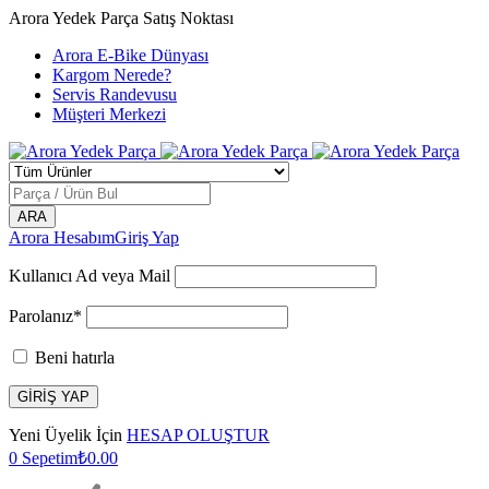
Arora Yedek Parça Satış Noktası
Arora E-Bike Dünyası
Kargom Nerede?
Servis Randevusu
Müşteri Merkezi
Arora Hesabım
Giriş Yap
Kullanıcı Ad veya Mail
Parolanız*
Beni hatırla
Yeni Üyelik İçin
HESAP OLUŞTUR
0
Sepetim
₺
0.00