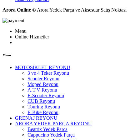
Arora Online ©
Arora Yedek Parça ve Aksesuar Satış Noktası
Menu
Online Hizmetler
Menu
MOTOSİKLET REYONU
3 ve 4 Teker Reyonu
Scooter Reyonu
Moped Reyonu
A.T.V Reyonu
E-Scooter Reyonu
CUB Reyonu
Touring Reyonu
E-Bike Reyonu
GRENAJ REYONU
ARORA YEDEK PARÇA REYONU
Beatrix Yedek Parça
Cappucino Yedek Parça