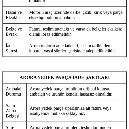
olmalıdır.
Hasar ve
Motorlu araç üzerinde darbe, çizik, kırık veya parça
Eksiklik
eksikliği bulunmamalıdır.
Belge ve
Fatura, teslim tutanağı ve varsa ek belgeler eksiksiz
Evrak
olarak ibraz edilmelidir.
İade
Arora motorlu araç iadeleri, teslim tarihinden
Süresi
itibaren yasal süreler içerisinde talep edilmelidir.
ARORA YEDEK PARÇA İADE ŞARTLARI
Ambalaj
Arora yedek parça ürününün orijinal kutusu,
Durumu
ambalajı ve ürünün kendisi hasarsız olmalıdır.
Satın
Arora yedek parça siparişinize ait fatura veya
Alma
irsaliyenizi mutlaka saklayınız.
Belgesi
Süre
Arora yedek parça ürünleri, teslim tarihinden