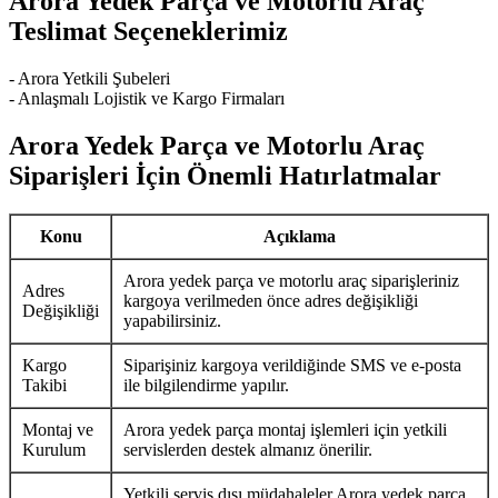
Arora Yedek Parça ve Motorlu Araç
Teslimat Seçeneklerimiz
- Arora Yetkili Şubeleri
- Anlaşmalı Lojistik ve Kargo Firmaları
Arora Yedek Parça ve Motorlu Araç
Siparişleri İçin Önemli Hatırlatmalar
Konu
Açıklama
Arora yedek parça ve motorlu araç siparişleriniz
Adres
kargoya verilmeden önce adres değişikliği
Değişikliği
yapabilirsiniz.
Kargo
Siparişiniz kargoya verildiğinde SMS ve e-posta
Takibi
ile bilgilendirme yapılır.
Montaj ve
Arora yedek parça montaj işlemleri için yetkili
Kurulum
servislerden destek almanız önerilir.
Yetkili servis dışı müdahaleler Arora yedek parça