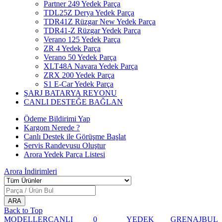
Partner 249 Yedek Parça
TDL25Z Derya Yedek Parça
TDR41Z Rüzgar New Yedek Parça
TDR41-Z Rüzgar Yedek Parça
Verano 125 Yedek Parça
ZR 4 Yedek Parça
Verano 50 Yedek Parça
XLT48A Navara Yedek Parça
ZRX 200 Yedek Parça
S1 E-Car Yedek Parça
ŞARJ BATARYA REYONU
CANLI DESTEĞE BAĞLAN
Ödeme Bildirimi Yap
Kargom Nerede ?
Canlı Destek ile Görüşme Başlat
Servis Randevusu Oluştur
Arora Yedek Parça Listesi
Arora
İndirimleri
Back to Top
MODELLER
CANLI
0
YEDEK
GRENAJ
BUL