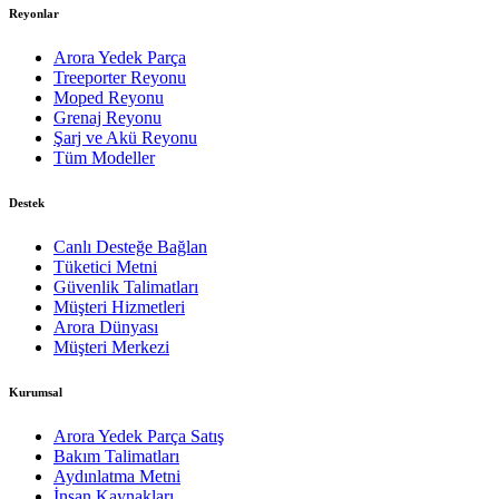
Reyonlar
Arora Yedek Parça
Treeporter Reyonu
Moped Reyonu
Grenaj Reyonu
Şarj ve Akü Reyonu
Tüm Modeller
Destek
Canlı Desteğe Bağlan
Tüketici Metni
Güvenlik Talimatları
Müşteri Hizmetleri
Arora Dünyası
Müşteri Merkezi
Kurumsal
Arora Yedek Parça Satış
Bakım Talimatları
Aydınlatma Metni
İnsan Kaynakları