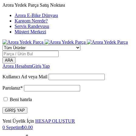
Arora Yedek Parça Satış Noktası
Arora E-Bike Dünyası
Kargom Nerede?
Servis Randevusu
Müşteri Merkezi
Arora Hesabım
Giriş Yap
Kullanıcı Ad veya Mail
Parolanız*
Beni hatırla
Yeni Üyelik İçin
HESAP OLUŞTUR
0
Sepetim
₺
0.00