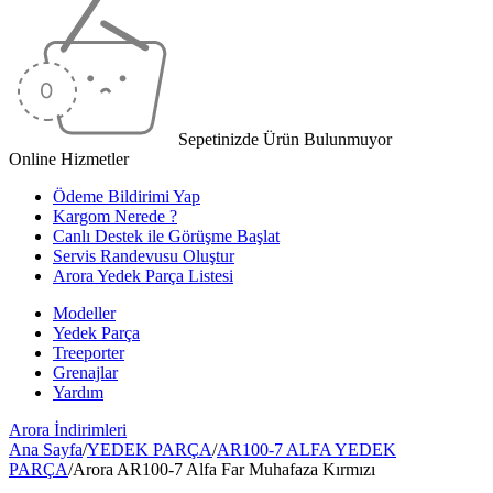
Sepetinizde Ürün Bulunmuyor
Online Hizmetler
Ödeme Bildirimi Yap
Kargom Nerede ?
Canlı Destek ile Görüşme Başlat
Servis Randevusu Oluştur
Arora Yedek Parça Listesi
Modeller
Yedek Parça
Treeporter
Grenajlar
Yardım
Arora
İndirimleri
Ana Sayfa
/
YEDEK PARÇA
/
AR100-7 ALFA YEDEK
PARÇA
/
Arora AR100-7 Alfa Far Muhafaza Kırmızı