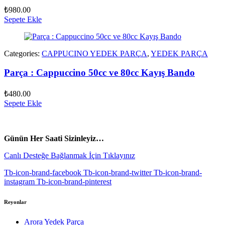
₺
980.00
Sepete Ekle
Categories:
CAPPUCINO YEDEK PARÇA
,
YEDEK PARÇA
Parça : Cappuccino 50cc ve 80cc Kayış Bando
₺
480.00
Sepete Ekle
vespa yedek parça
ARORA YEDEK PARÇA
Günün Her Saati Sizinleyiz…
Canlı Desteğe Bağlanmak İçin Tıklayınız
Tb-icon-brand-facebook
Tb-icon-brand-twitter
Tb-icon-brand-
instagram
Tb-icon-brand-pinterest
Reyonlar
Arora Yedek Parça