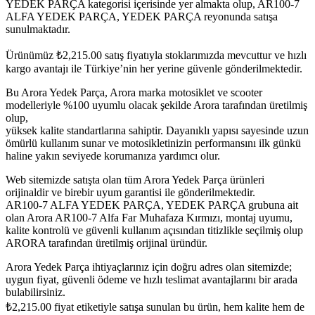
YEDEK PARÇA kategorisi içerisinde yer almakta olup, AR100-7
ALFA YEDEK PARÇA, YEDEK PARÇA reyonunda satışa
sunulmaktadır.
Ürünümüz
₺
2,215.00
satış fiyatıyla stoklarımızda mevcuttur ve hızlı
kargo avantajı ile Türkiye’nin her yerine güvenle gönderilmektedir.
Bu Arora Yedek Parça, Arora marka motosiklet ve scooter
modelleriyle %100 uyumlu olacak şekilde Arora tarafından üretilmiş
olup,
yüksek kalite standartlarına sahiptir. Dayanıklı yapısı sayesinde uzun
ömürlü kullanım sunar ve motosikletinizin performansını ilk günkü
haline yakın seviyede korumanıza yardımcı olur.
Web sitemizde satışta olan tüm Arora Yedek Parça ürünleri
orijinaldir ve birebir uyum garantisi ile gönderilmektedir.
AR100-7 ALFA YEDEK PARÇA, YEDEK PARÇA grubuna ait
olan Arora AR100-7 Alfa Far Muhafaza Kırmızı, montaj uyumu,
kalite kontrolü ve güvenli kullanım açısından titizlikle seçilmiş olup
ARORA tarafından üretilmiş orijinal üründür.
Arora Yedek Parça ihtiyaçlarınız için doğru adres olan sitemizde;
uygun fiyat, güvenli ödeme ve hızlı teslimat avantajlarını bir arada
bulabilirsiniz.
₺
2,215.00
fiyat etiketiyle satışa sunulan bu ürün, hem kalite hem de