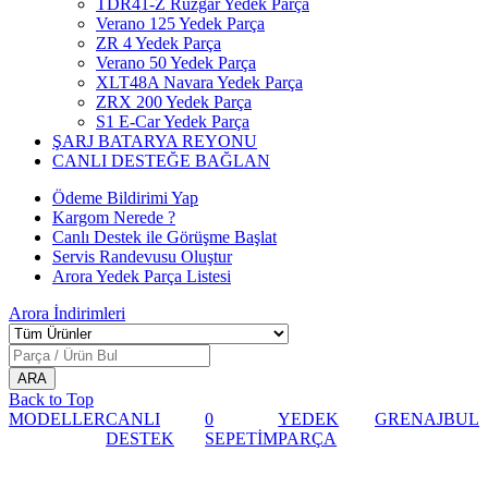
TDR41-Z Rüzgar Yedek Parça
Verano 125 Yedek Parça
ZR 4 Yedek Parça
Verano 50 Yedek Parça
XLT48A Navara Yedek Parça
ZRX 200 Yedek Parça
S1 E-Car Yedek Parça
ŞARJ BATARYA REYONU
CANLI DESTEĞE BAĞLAN
Ödeme Bildirimi Yap
Kargom Nerede ?
Canlı Destek ile Görüşme Başlat
Servis Randevusu Oluştur
Arora Yedek Parça Listesi
Arora
İndirimleri
Back to Top
MODELLER
CANLI
0
YEDEK
GRENAJ
BUL
DESTEK
SEPETİM
PARÇA