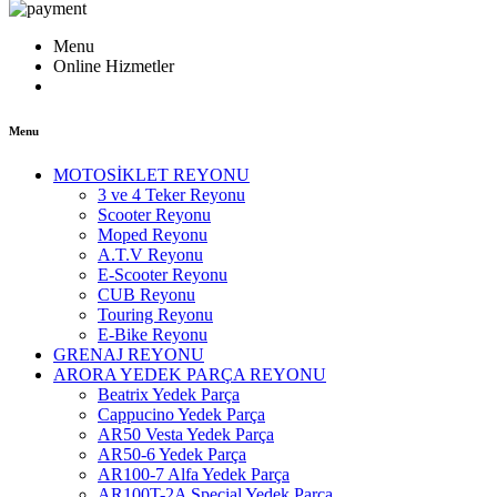
Menu
Online Hizmetler
Menu
MOTOSİKLET REYONU
3 ve 4 Teker Reyonu
Scooter Reyonu
Moped Reyonu
A.T.V Reyonu
E-Scooter Reyonu
CUB Reyonu
Touring Reyonu
E-Bike Reyonu
GRENAJ REYONU
ARORA YEDEK PARÇA REYONU
Beatrix Yedek Parça
Cappucino Yedek Parça
AR50 Vesta Yedek Parça
AR50-6 Yedek Parça
AR100-7 Alfa Yedek Parça
AR100T-2A Special Yedek Parça