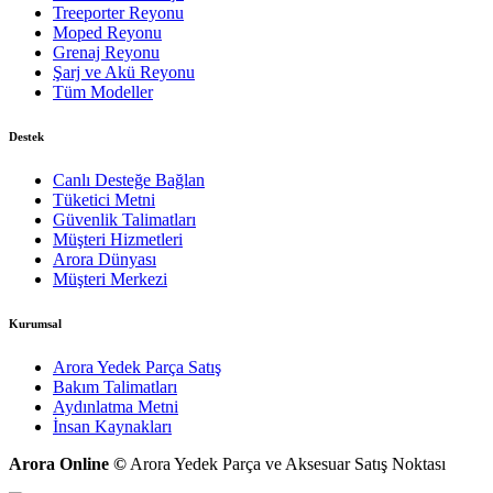
Treeporter Reyonu
Moped Reyonu
Grenaj Reyonu
Şarj ve Akü Reyonu
Tüm Modeller
Destek
Canlı Desteğe Bağlan
Tüketici Metni
Güvenlik Talimatları
Müşteri Hizmetleri
Arora Dünyası
Müşteri Merkezi
Kurumsal
Arora Yedek Parça Satış
Bakım Talimatları
Aydınlatma Metni
İnsan Kaynakları
Arora Online ©
Arora Yedek Parça ve Aksesuar Satış Noktası