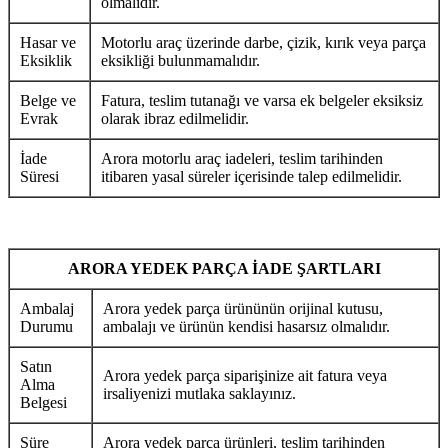
olmalıdır.
Hasar ve
Motorlu araç üzerinde darbe, çizik, kırık veya parça
Eksiklik
eksikliği bulunmamalıdır.
Belge ve
Fatura, teslim tutanağı ve varsa ek belgeler eksiksiz
Evrak
olarak ibraz edilmelidir.
İade
Arora motorlu araç iadeleri, teslim tarihinden
Süresi
itibaren yasal süreler içerisinde talep edilmelidir.
ARORA YEDEK PARÇA İADE ŞARTLARI
Ambalaj
Arora yedek parça ürününün orijinal kutusu,
Durumu
ambalajı ve ürünün kendisi hasarsız olmalıdır.
Satın
Arora yedek parça siparişinize ait fatura veya
Alma
irsaliyenizi mutlaka saklayınız.
Belgesi
Süre
Arora yedek parça ürünleri, teslim tarihinden