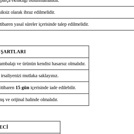
 parça eksikliği bulunmamalıdır.
iksiz olarak ibraz edilmelidir.
tibaren yasal süreler içerisinde talep edilmelidir.
 ŞARTLARI
ambalajı ve ürünün kendisi hasarsız olmalıdır.
 irsaliyenizi mutlaka saklayınız.
 itibaren
15 gün
içerisinde iade edilebilir.
ş ve orijinal halinde olmalıdır.
ECİ