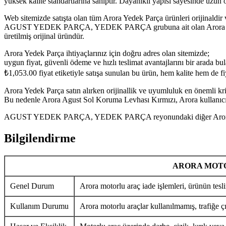
yüksek kalite standartlarına sahiptir. Dayanıklı yapısı sayesinde uzu
Web sitemizde satışta olan tüm Arora Yedek Parça ürünleri orijinaldir 
AGUST YEDEK PARÇA, YEDEK PARÇA grubuna ait olan Arora Agust So
üretilmiş orijinal üründür.
Arora Yedek Parça ihtiyaçlarınız için doğru adres olan sitemizde;
uygun fiyat, güvenli ödeme ve hızlı teslimat avantajlarını bir arada bula
₺
1,053.00
fiyat etiketiyle satışa sunulan bu ürün, hem kalite hem de f
Arora Yedek Parça satın alırken orijinallik ve uyumluluk en önemli krit
Bu nedenle Arora Agust Sol Koruma Levhası Kırmızı, Arora kullanıcıla
AGUST YEDEK PARÇA, YEDEK PARÇA reyonundaki diğer Arora Yedek P
Bilgilendirme
ARORA MOTO
Genel Durum
Arora motorlu araç iade işlemleri, ürünün tesli
Kullanım Durumu
Arora motorlu araçlar kullanılmamış, trafiğe ç