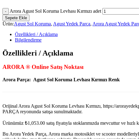
Arora Agust Sol Koruma Levhası Kırmızı adet
Sepete Ekle
Ürün:
Agust Sol Koruma
,
Agust Yedek Parça
,
Arora Agust Yedek Par
Özellikleri / Açıklama
Bilgilendirme
Özellikleri / Açıklama
ARORA ® Online Satış Noktası
Arora Parça:
Agust Sol Koruma Levhası Kırmızı Renk
Orijinal Arora Agust Sol Koruma Levhası Kırmızı, https://ar
PARÇA reyonunda satışa sunulmaktadır.
Ürünümüz
₺
1,053.00
satış fiyatıyla stoklarımızda mevcuttur ve hızlı 
Bu Arora Yedek Parça, Arora marka motosiklet ve scooter modelleriyl