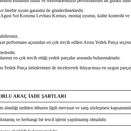
n ömürlü kullanım sunar ve motosikletinizin performansını ilk günkü hal
ve birebir uyum garantisi ile gönderilmektedir.
l Koruma Levhası Kırmızı, montaj uyumu, kalite kontrolü ve güven
bilirsiniz.
iyat performans açısından en çok tercih edilen Arora Yedek Parça seçene
erlerdir.
rının en çok tercih ettiği yedek parçalar arasında bulunmaktadır.
arça ürünlerimizi de inceleyerek ihtiyacınıza en uygun parçayı k
RLU ARAÇ İADE ŞARTLARI
m alındığı tarihten itibaren ilgili mevzuat ve satış sözleşmesi kapsamında
ıkmamış ve herhangi bir tescil işlemi yapılmamış olmalıdır.