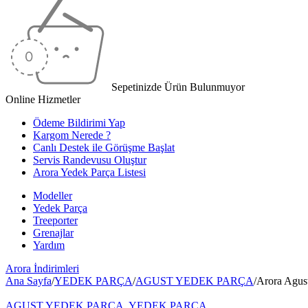
Sepetinizde Ürün Bulunmuyor
Online Hizmetler
Ödeme Bildirimi Yap
Kargom Nerede ?
Canlı Destek ile Görüşme Başlat
Servis Randevusu Oluştur
Arora Yedek Parça Listesi
Modeller
Yedek Parça
Treeporter
Grenajlar
Yardım
Arora
İndirimleri
Ana Sayfa
/
YEDEK PARÇA
/
AGUST YEDEK PARÇA
/
Arora Agus
AGUST YEDEK PARÇA
,
YEDEK PARÇA