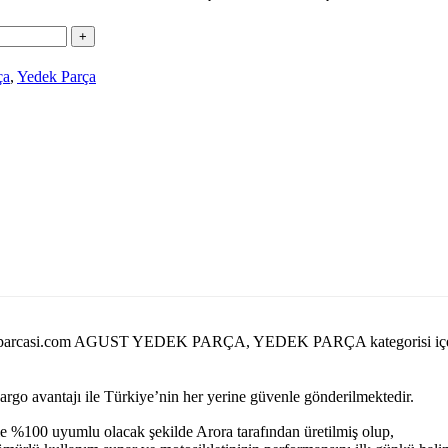
ça
,
Yedek Parça
orayedekparcasi.com AGUST YEDEK PARÇA, YEDEK PARÇA kategorisi
kargo avantajı ile Türkiye’nin her yerine güvenle gönderilmektedir.
e %100 uyumlu olacak şekilde Arora tarafından üretilmiş olup,