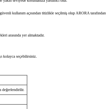
ine yakın seviyede korumanıza yardımcı olur.
li kullanım açısından titizlikle seçilmiş olup ARORA tarafından
kleri arasında yer almaktadır.
olayca seçebilirsiniz.
 değerlendirilir.