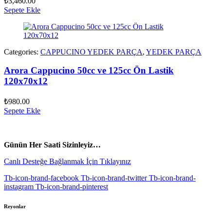
₺
3,460.00
Sepete Ekle
Categories:
CAPPUCINO YEDEK PARÇA
,
YEDEK PARÇA
Arora Cappucino 50cc ve 125cc Ön Lastik
120x70x12
₺
980.00
Sepete Ekle
vespa yedek parça
ARORA YEDEK PARÇA
Günün Her Saati Sizinleyiz…
Canlı Desteğe Bağlanmak İçin Tıklayınız
Tb-icon-brand-facebook
Tb-icon-brand-twitter
Tb-icon-brand-
instagram
Tb-icon-brand-pinterest
Reyonlar