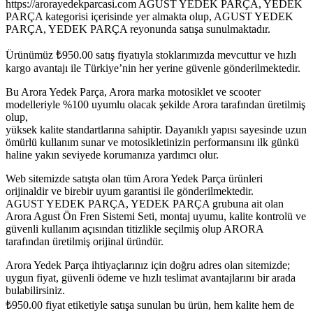
https://arorayedekparcasi.com AGUST YEDEK PARÇA, YEDEK
PARÇA kategorisi içerisinde yer almakta olup, AGUST YEDEK
PARÇA, YEDEK PARÇA reyonunda satışa sunulmaktadır.
Ürünümüz
₺
950.00
satış fiyatıyla stoklarımızda mevcuttur ve hızlı
kargo avantajı ile Türkiye’nin her yerine güvenle gönderilmektedir.
Bu Arora Yedek Parça, Arora marka motosiklet ve scooter
modelleriyle %100 uyumlu olacak şekilde Arora tarafından üretilmiş
olup,
yüksek kalite standartlarına sahiptir. Dayanıklı yapısı sayesinde uzun
ömürlü kullanım sunar ve motosikletinizin performansını ilk günkü
haline yakın seviyede korumanıza yardımcı olur.
Web sitemizde satışta olan tüm Arora Yedek Parça ürünleri
orijinaldir ve birebir uyum garantisi ile gönderilmektedir.
AGUST YEDEK PARÇA, YEDEK PARÇA grubuna ait olan
Arora Agust Ön Fren Sistemi Seti, montaj uyumu, kalite kontrolü ve
güvenli kullanım açısından titizlikle seçilmiş olup ARORA
tarafından üretilmiş orijinal üründür.
Arora Yedek Parça ihtiyaçlarınız için doğru adres olan sitemizde;
uygun fiyat, güvenli ödeme ve hızlı teslimat avantajlarını bir arada
bulabilirsiniz.
₺
950.00
fiyat etiketiyle satışa sunulan bu ürün, hem kalite hem de