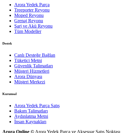
Arora Yedek Parça
Treeporter Reyonu
Moped Reyonu
Grenaj Reyonu
Şarj ve Akü Reyonu
Tüm Modeller
Destek
Canlı Desteğe Bağlan
Tüketici Metni
Güvenlik Talimatları
Müşteri Hizmetleri
Arora Dünyası
Müşteri Merkezi
Kurumsal
Arora Yedek Parça Satış
Bakım Talimatları
Aydınlatma Metni
İnsan Kaynakları
Arora Online ©
Arora Yedek Parça ve Aksesuar Satış Noktası