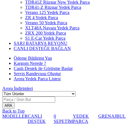
TDR41Z Rüzgar New Yedek Parça
TDR41-Z Rüzgar Yedek Parça
Verano 125 Yedek Parça
ZR 4 Yedek Parça
Verano 50 Yedek Parça
XLT48A Navara Yedek Parça
ZRX 200 Yedek Parça
S1 E-Car Yedek Parça
ŞARJ BATARYA REYONU
CANLI DESTEĞE BAĞLAN
Ödeme Bildirimi Yap
Kargom Nerede ?
Canlı Destek ile Görüşme Başlat
Servis Randevusu Oluştur
Arora Yedek Parça Listesi
Arora
İndirimleri
Back to Top
MODELLER
CANLI
0
YEDEK
GRENAJ
BUL
DESTEK
SEPETİM
PARÇA