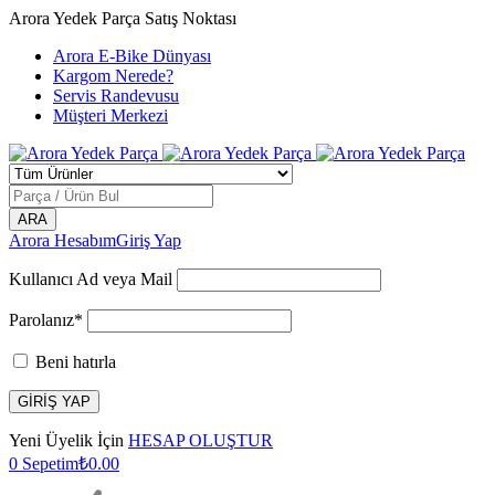
Arora Yedek Parça Satış Noktası
Arora E-Bike Dünyası
Kargom Nerede?
Servis Randevusu
Müşteri Merkezi
Arora Hesabım
Giriş Yap
Kullanıcı Ad veya Mail
Parolanız*
Beni hatırla
Yeni Üyelik İçin
HESAP OLUŞTUR
0
Sepetim
₺
0.00