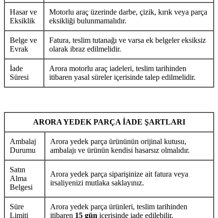
Hasar ve
Motorlu araç üzerinde darbe, çizik, kırık veya parça
Eksiklik
eksikliği bulunmamalıdır.
Belge ve
Fatura, teslim tutanağı ve varsa ek belgeler eksiksiz
Evrak
olarak ibraz edilmelidir.
İade
Arora motorlu araç iadeleri, teslim tarihinden
Süresi
itibaren yasal süreler içerisinde talep edilmelidir.
ARORA YEDEK PARÇA İADE ŞARTLARI
Ambalaj
Arora yedek parça ürününün orijinal kutusu,
Durumu
ambalajı ve ürünün kendisi hasarsız olmalıdır.
Satın
Arora yedek parça siparişinize ait fatura veya
Alma
irsaliyenizi mutlaka saklayınız.
Belgesi
Süre
Arora yedek parça ürünleri, teslim tarihinden
Limiti
itibaren
15 gün
içerisinde iade edilebilir.