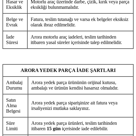
Hasar ve
Motorlu araç üzerinde darbe, çizik, kırık veya parça
Eksiklik
eksikliği bulunmamalıdır.
Belge ve
Fatura, teslim tutanağı ve varsa ek belgeler eksiksiz
Evrak
olarak ibraz edilmelidir.
İade
Arora motorlu araç iadeleri, teslim tarihinden
Süresi
itibaren yasal süreler içerisinde talep edilmelidir.
ARORA YEDEK PARÇA İADE ŞARTLARI
Ambalaj
Arora yedek parça ürününün orijinal kutusu,
Durumu
ambalajı ve ürünün kendisi hasarsız olmalıdır.
Satın
Arora yedek parça siparişinize ait fatura veya
Alma
irsaliyenizi mutlaka saklayınız.
Belgesi
Süre
Arora yedek parça ürünleri, teslim tarihinden
Limiti
itibaren
15 gün
içerisinde iade edilebilir.