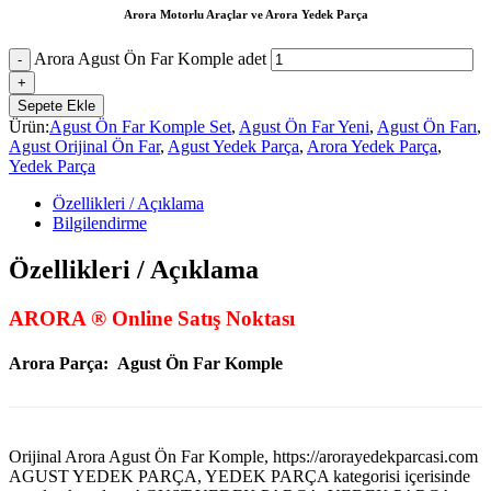
Arora Motorlu Araçlar ve Arora Yedek Parça
Arora Agust Ön Far Komple adet
Sepete Ekle
Ürün:
Agust Ön Far Komple Set
,
Agust Ön Far Yeni
,
Agust Ön Farı
,
Agust Orijinal Ön Far
,
Agust Yedek Parça
,
Arora Yedek Parça
,
Yedek Parça
Özellikleri / Açıklama
Bilgilendirme
Özellikleri / Açıklama
ARORA ® Online Satış Noktası
Arora Parça:
Agust Ön Far Komple
Orijinal Arora Agust Ön Far Komple, https://arorayedekparcasi.com
AGUST YEDEK PARÇA, YEDEK PARÇA kategorisi içerisinde