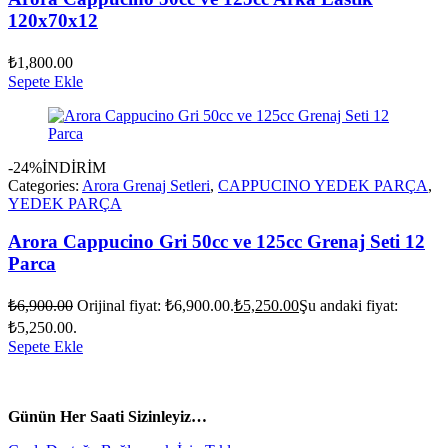
120x70x12
₺
1,800.00
Sepete Ekle
-24%
İNDİRİM
Categories:
Arora Grenaj Setleri
,
CAPPUCINO YEDEK PARÇA
,
YEDEK PARÇA
Arora Cappucino Gri 50cc ve 125cc Grenaj Seti 12
Parca
₺
6,900.00
Orijinal fiyat: ₺6,900.00.
₺
5,250.00
Şu andaki fiyat:
₺5,250.00.
Sepete Ekle
vespa yedek parça
ARORA YEDEK PARÇA
Günün Her Saati Sizinleyiz…