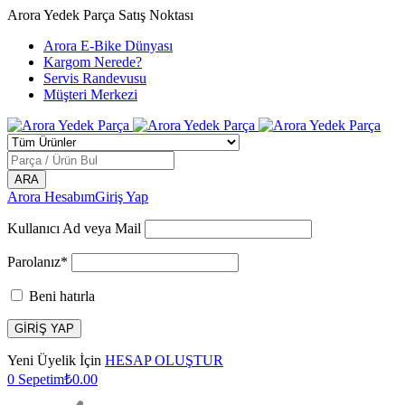
Arora Yedek Parça Satış Noktası
Arora E-Bike Dünyası
Kargom Nerede?
Servis Randevusu
Müşteri Merkezi
Arora Hesabım
Giriş Yap
Kullanıcı Ad veya Mail
Parolanız*
Beni hatırla
Yeni Üyelik İçin
HESAP OLUŞTUR
0
Sepetim
₺
0.00