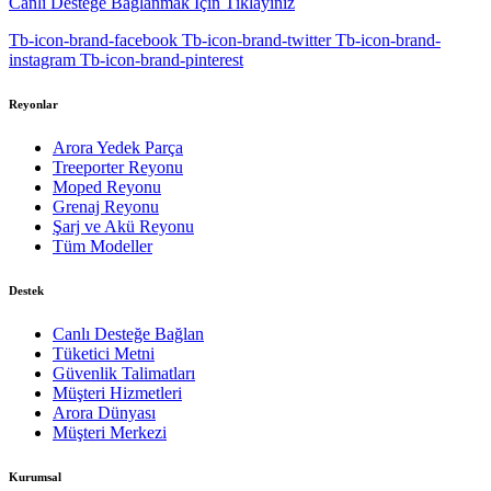
Canlı Desteğe Bağlanmak İçin Tıklayınız
Tb-icon-brand-facebook
Tb-icon-brand-twitter
Tb-icon-brand-
instagram
Tb-icon-brand-pinterest
Reyonlar
Arora Yedek Parça
Treeporter Reyonu
Moped Reyonu
Grenaj Reyonu
Şarj ve Akü Reyonu
Tüm Modeller
Destek
Canlı Desteğe Bağlan
Tüketici Metni
Güvenlik Talimatları
Müşteri Hizmetleri
Arora Dünyası
Müşteri Merkezi
Kurumsal