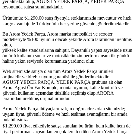
yer almakta olup, AGUST YEDEK PARÇA, YEDEK PARÇA
reyonunda satışa sunulmaktadır.
Ürünümüz
₺
1,290.00
satış fiyatıyla stoklarımızda mevcuttur ve hızlı
kargo avantajı ile Türkiye’nin her yerine güvenle gönderilmektedir.
Bu Arora Yedek Parça, Arora marka motosiklet ve scooter
modelleriyle %100 uyumlu olacak şekilde Arora tarafından üretilmiş
olup,
yüksek kalite standartlarına sahiptir. Dayanıklı yapısı sayesinde uzun
ömürlü kullanım sunar ve motosikletinizin performansını ilk günkü
haline yakın seviyede korumanıza yardımcı olur.
Web sitemizde satışta olan tüm Arora Yedek Parça ürünleri
orijinaldir ve birebir uyum garantisi ile gönderilmektedir.
AGUST YEDEK PARÇA, YEDEK PARÇA grubuna ait olan
Arora Agust Ön Far Komple, montaj uyumu, kalite kontrolü ve
güvenli kullanım açısından titizlikle seçilmiş olup ARORA
tarafından üretilmiş orijinal üründür.
Arora Yedek Parça ihtiyaçlarınız için doğru adres olan sitemizde;
uygun fiyat, güvenli ödeme ve hızlı teslimat avantajlarını bir arada
bulabilirsiniz.
₺
1,290.00
fiyat etiketiyle satışa sunulan bu ürün, hem kalite hem de
fiyat performans açısından en çok tercih edilen Arora Yedek Parça