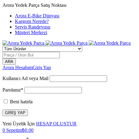
Arora Yedek Parça Satış Noktası
Arora E-Bike Dünyası
Kargom Nerede?
Servis Randevusu
Müşteri Merkezi
Arora Hesabım
Giriş Yap
Kullanıcı Ad veya Mail
Parolanız*
Beni hatırla
Yeni Üyelik İçin
HESAP OLUŞTUR
0
Sepetim
₺
0.00