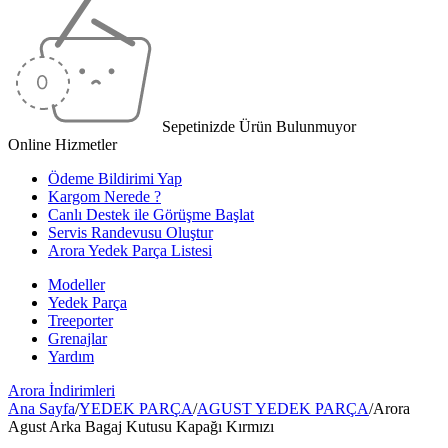
Sepetinizde Ürün Bulunmuyor
Online Hizmetler
Ödeme Bildirimi Yap
Kargom Nerede ?
Canlı Destek ile Görüşme Başlat
Servis Randevusu Oluştur
Arora Yedek Parça Listesi
Modeller
Yedek Parça
Treeporter
Grenajlar
Yardım
Arora
İndirimleri
Ana Sayfa
/
YEDEK PARÇA
/
AGUST YEDEK PARÇA
/
Arora
Agust Arka Bagaj Kutusu Kapağı Kırmızı