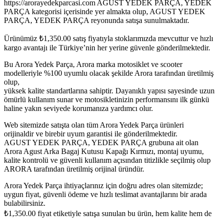
https://arorayedekparcasi.com AGUST YEDEK PARÇA, YEDEK
PARÇA kategorisi içerisinde yer almakta olup, AGUST YEDEK
PARÇA, YEDEK PARÇA reyonunda satışa sunulmaktadır.
Ürünümüz
₺
1,350.00
satış fiyatıyla stoklarımızda mevcuttur ve hızlı
kargo avantajı ile Türkiye’nin her yerine güvenle gönderilmektedir.
Bu Arora Yedek Parça, Arora marka motosiklet ve scooter
modelleriyle %100 uyumlu olacak şekilde Arora tarafından üretilmiş
olup,
yüksek kalite standartlarına sahiptir. Dayanıklı yapısı sayesinde uzun
ömürlü kullanım sunar ve motosikletinizin performansını ilk günkü
haline yakın seviyede korumanıza yardımcı olur.
Web sitemizde satışta olan tüm Arora Yedek Parça ürünleri
orijinaldir ve birebir uyum garantisi ile gönderilmektedir.
AGUST YEDEK PARÇA, YEDEK PARÇA grubuna ait olan
Arora Agust Arka Bagaj Kutusu Kapağı Kırmızı, montaj uyumu,
kalite kontrolü ve güvenli kullanım açısından titizlikle seçilmiş olup
ARORA tarafından üretilmiş orijinal üründür.
Arora Yedek Parça ihtiyaçlarınız için doğru adres olan sitemizde;
uygun fiyat, güvenli ödeme ve hızlı teslimat avantajlarını bir arada
bulabilirsiniz.
₺
1,350.00
fiyat etiketiyle satışa sunulan bu ürün, hem kalite hem de