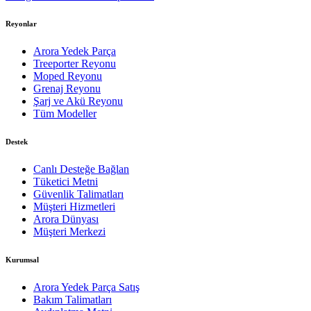
Reyonlar
Arora Yedek Parça
Treeporter Reyonu
Moped Reyonu
Grenaj Reyonu
Şarj ve Akü Reyonu
Tüm Modeller
Destek
Canlı Desteğe Bağlan
Tüketici Metni
Güvenlik Talimatları
Müşteri Hizmetleri
Arora Dünyası
Müşteri Merkezi
Kurumsal
Arora Yedek Parça Satış
Bakım Talimatları