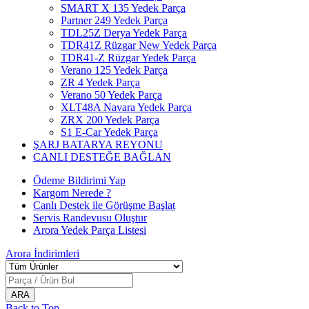
SMART X 135 Yedek Parça
Partner 249 Yedek Parça
TDL25Z Derya Yedek Parça
TDR41Z Rüzgar New Yedek Parça
TDR41-Z Rüzgar Yedek Parça
Verano 125 Yedek Parça
ZR 4 Yedek Parça
Verano 50 Yedek Parça
XLT48A Navara Yedek Parça
ZRX 200 Yedek Parça
S1 E-Car Yedek Parça
ŞARJ BATARYA REYONU
CANLI DESTEĞE BAĞLAN
Ödeme Bildirimi Yap
Kargom Nerede ?
Canlı Destek ile Görüşme Başlat
Servis Randevusu Oluştur
Arora Yedek Parça Listesi
Arora
İndirimleri
Back to Top