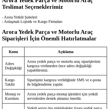
Arora Yedek Parça ve Motorlu Araç
Teslimat Seçeneklerimiz
- Arora Yetkili Şubeleri
- Anlaşmalı Lojistik ve Kargo Firmaları
Arora Yedek Parça ve Motorlu Araç
Siparişleri İçin Önemli Hatırlatmalar
Konu
Açıklama
Arora yedek parça ve motorlu araç siparişleriniz
Adres
kargoya verilmeden önce adres değişikliği
Değişikliği
yapabilirsiniz.
Kargo
Siparişiniz kargoya verildiğinde SMS ve e-posta
Takibi
ile bilgilendirme yapılır.
Montaj ve
Arora yedek parça montaj işlemleri için yetkili
Kurulum
servislerden destek almanız önerilir.
Yetkili servis dışı müdahaleler Arora yedek parça