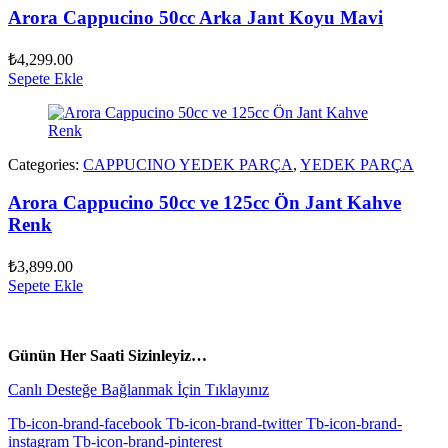
Arora Cappucino 50cc Arka Jant Koyu Mavi
₺
4,299.00
Sepete Ekle
Categories:
CAPPUCINO YEDEK PARÇA
,
YEDEK PARÇA
Arora Cappucino 50cc ve 125cc Ön Jant Kahve
Renk
₺
3,899.00
Sepete Ekle
vespa yedek parça
ARORA YEDEK PARÇA
Günün Her Saati Sizinleyiz…
Canlı Desteğe Bağlanmak İçin Tıklayınız
Tb-icon-brand-facebook
Tb-icon-brand-twitter
Tb-icon-brand-
instagram
Tb-icon-brand-pinterest