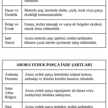
olmalıdır.
Hasar ve
Motorlu araç üzerinde darbe, çizik, kırık veya parça
Eksiklik
eksikliği bulunmamalıdır.
Belge ve
Fatura, teslim tutanağı ve varsa ek belgeler eksiksiz
Evrak
olarak ibraz edilmelidir.
İade
Arora motorlu araç iadeleri, teslim tarihinden
Süresi
itibaren yasal süreler içerisinde talep edilmelidir.
ARORA YEDEK PARÇA İADE ŞARTLARI
Ambalaj
Arora yedek parça ürününün orijinal kutusu,
Durumu
ambalajı ve ürünün kendisi hasarsız olmalıdır.
Satın
Arora yedek parça siparişinize ait fatura veya
Alma
irsaliyenizi mutlaka saklayınız.
Belgesi
Süre
Arora yedek parça ürünleri, teslim tarihinden