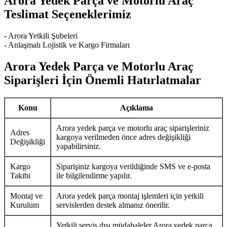
Arora Yedek Parça ve Motorlu Araç
Teslimat Seçeneklerimiz
- Arora Yetkili Şubeleri
- Anlaşmalı Lojistik ve Kargo Firmaları
Arora Yedek Parça ve Motorlu Araç
Siparişleri İçin Önemli Hatırlatmalar
Konu
Açıklama
Arora yedek parça ve motorlu araç siparişleriniz
Adres
kargoya verilmeden önce adres değişikliği
Değişikliği
yapabilirsiniz.
Kargo
Siparişiniz kargoya verildiğinde SMS ve e-posta
Takibi
ile bilgilendirme yapılır.
Montaj ve
Arora yedek parça montaj işlemleri için yetkili
Kurulum
servislerden destek almanız önerilir.
Yetkili servis dışı müdahaleler Arora yedek parça