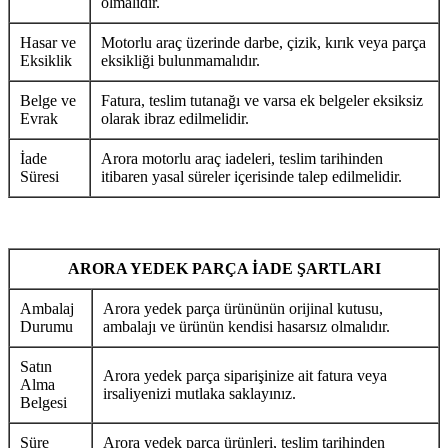
olmalıdır.
Hasar ve
Motorlu araç üzerinde darbe, çizik, kırık veya parça
Eksiklik
eksikliği bulunmamalıdır.
Belge ve
Fatura, teslim tutanağı ve varsa ek belgeler eksiksiz
Evrak
olarak ibraz edilmelidir.
İade
Arora motorlu araç iadeleri, teslim tarihinden
Süresi
itibaren yasal süreler içerisinde talep edilmelidir.
ARORA YEDEK PARÇA İADE ŞARTLARI
Ambalaj
Arora yedek parça ürününün orijinal kutusu,
Durumu
ambalajı ve ürünün kendisi hasarsız olmalıdır.
Satın
Arora yedek parça siparişinize ait fatura veya
Alma
irsaliyenizi mutlaka saklayınız.
Belgesi
Süre
Arora yedek parça ürünleri, teslim tarihinden