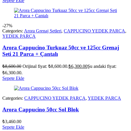
Sepete Ekle
-27%
Categories:
Arora Grenaj Setleri
,
CAPPUCINO YEDEK PARÇA
,
YEDEK PARÇA
Arora Cappucino Turkuaz 50cc ve 125cc Grenaj
Seti 21 Parca + Çantalı
₺
8,600.00
Orijinal fiyat: ₺8,600.00.
₺
6,300.00
Şu andaki fiyat:
₺6,300.00.
Sepete Ekle
Categories:
CAPPUCINO YEDEK PARÇA
,
YEDEK PARÇA
Arora Cappucino 50cc Sol Blok
₺
3,460.00
Sepete Ekle