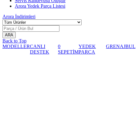
Servis Randevusu Oluştur
Arora Yedek Parça Listesi
Arora
İndirimleri
Back to Top
MODELLER
CANLI
0
YEDEK
GRENAJ
BUL
DESTEK
SEPETİM
PARÇA