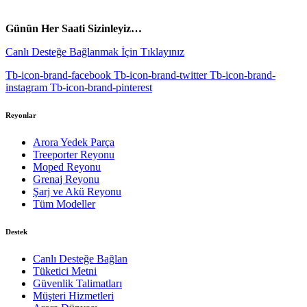
vespa yedek parça
ARORA YEDEK PARÇA
Günün Her Saati Sizinleyiz…
Canlı Desteğe Bağlanmak İçin Tıklayınız
Tb-icon-brand-facebook
Tb-icon-brand-twitter
Tb-icon-brand-
instagram
Tb-icon-brand-pinterest
Reyonlar
Arora Yedek Parça
Treeporter Reyonu
Moped Reyonu
Grenaj Reyonu
Şarj ve Akü Reyonu
Tüm Modeller
Destek
Canlı Desteğe Bağlan
Tüketici Metni
Güvenlik Talimatları
Müşteri Hizmetleri