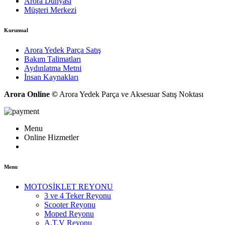
Arora Dünyası
Müşteri Merkezi
Kurumsal
Arora Yedek Parça Satış
Bakım Talimatları
Aydınlatma Metni
İnsan Kaynakları
Arora Online ©
Arora Yedek Parça ve Aksesuar Satış Noktası
Menu
Online Hizmetler
Menu
MOTOSİKLET REYONU
3 ve 4 Teker Reyonu
Scooter Reyonu
Moped Reyonu
A.T.V Reyonu