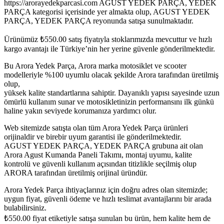
https://arorayedekparcasi.com AGUST YEDEK PARÇA, YEDEK
PARÇA kategorisi içerisinde yer almakta olup, AGUST YEDEK
PARÇA, YEDEK PARÇA reyonunda satışa sunulmaktadır.
Ürünümüz
₺
550.00
satış fiyatıyla stoklarımızda mevcuttur ve hızlı
kargo avantajı ile Türkiye’nin her yerine güvenle gönderilmektedir.
Bu Arora Yedek Parça, Arora marka motosiklet ve scooter
modelleriyle %100 uyumlu olacak şekilde Arora tarafından üretilmiş
olup,
yüksek kalite standartlarına sahiptir. Dayanıklı yapısı sayesinde uzun
ömürlü kullanım sunar ve motosikletinizin performansını ilk günkü
haline yakın seviyede korumanıza yardımcı olur.
Web sitemizde satışta olan tüm Arora Yedek Parça ürünleri
orijinaldir ve birebir uyum garantisi ile gönderilmektedir.
AGUST YEDEK PARÇA, YEDEK PARÇA grubuna ait olan
Arora Agust Kumanda Paneli Takımı, montaj uyumu, kalite
kontrolü ve güvenli kullanım açısından titizlikle seçilmiş olup
ARORA tarafından üretilmiş orijinal üründür.
Arora Yedek Parça ihtiyaçlarınız için doğru adres olan sitemizde;
uygun fiyat, güvenli ödeme ve hızlı teslimat avantajlarını bir arada
bulabilirsiniz.
₺
550.00
fiyat etiketiyle satışa sunulan bu ürün, hem kalite hem de