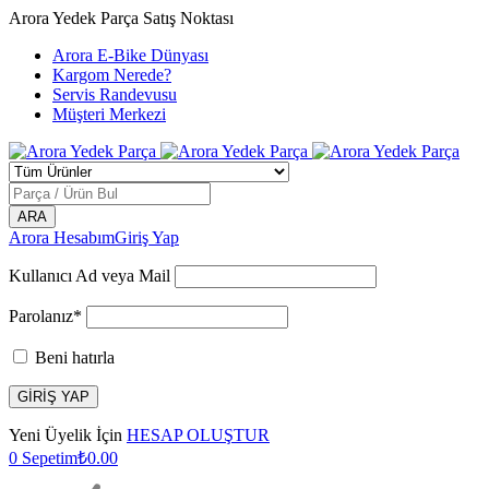
Arora Yedek Parça Satış Noktası
Arora E-Bike Dünyası
Kargom Nerede?
Servis Randevusu
Müşteri Merkezi
Arora Hesabım
Giriş Yap
Kullanıcı Ad veya Mail
Parolanız*
Beni hatırla
Yeni Üyelik İçin
HESAP OLUŞTUR
0
Sepetim
₺
0.00