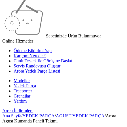
Sepetinizde Ürün Bulunmuyor
Online Hizmetler
Ödeme Bildirimi Yap
Kargom Nerede ?
Canlı Destek ile Görüşme Başlat
Servis Randevusu Oluştur
Arora Yedek Parça Listesi
Modeller
Yedek Parça
Treeporter
Grenajlar
Yardım
Arora
İndirimleri
Ana Sayfa
/
YEDEK PARÇA
/
AGUST YEDEK PARÇA
/
Arora
Agust Kumanda Paneli Takımı