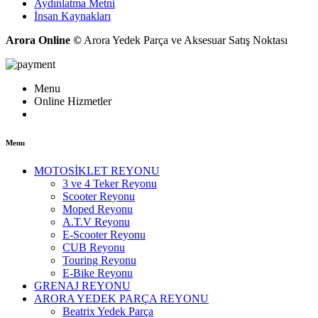
Aydınlatma Metni
İnsan Kaynakları
Arora Online ©
Arora Yedek Parça ve Aksesuar Satış Noktası
Menu
Online Hizmetler
Menu
MOTOSİKLET REYONU
3 ve 4 Teker Reyonu
Scooter Reyonu
Moped Reyonu
A.T.V Reyonu
E-Scooter Reyonu
CUB Reyonu
Touring Reyonu
E-Bike Reyonu
GRENAJ REYONU
ARORA YEDEK PARÇA REYONU
Beatrix Yedek Parça