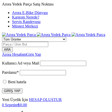
Arora Yedek Parça Satış Noktası
Arora E-Bike Dünyası
Kargom Nerede?
Servis Randevusu
Müşteri Merkezi
Arora Hesabım
Giriş Yap
Kullanıcı Ad veya Mail
Parolanız*
Beni hatırla
Yeni Üyelik İçin
HESAP OLUŞTUR
0
Sepetim
₺
0.00