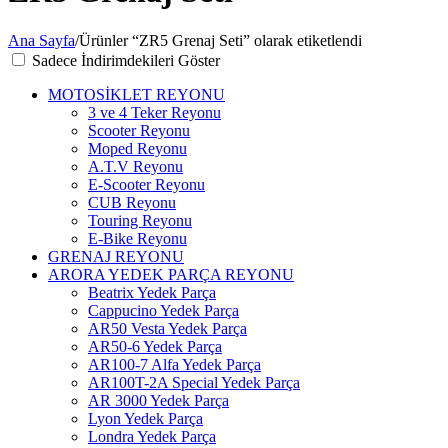
Ana Sayfa
/
Ürünler “ZR5 Grenaj Seti” olarak etiketlendi
Sadece İndirimdekileri Göster
MOTOSİKLET REYONU
3 ve 4 Teker Reyonu
Scooter Reyonu
Moped Reyonu
A.T.V Reyonu
E-Scooter Reyonu
CUB Reyonu
Touring Reyonu
E-Bike Reyonu
GRENAJ REYONU
ARORA YEDEK PARÇA REYONU
Beatrix Yedek Parça
Cappucino Yedek Parça
AR50 Vesta Yedek Parça
AR50-6 Yedek Parça
AR100-7 Alfa Yedek Parça
AR100T-2A Special Yedek Parça
AR 3000 Yedek Parça
Lyon Yedek Parça
Londra Yedek Parça