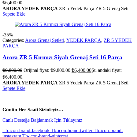
₺6,400.00.
ARORA YEDEK PARÇA
ZR 5 Yedek Parça ZR 5 Grenaj Seti
Sepete Ekle
-35%
Categories:
Arora Grenaj Setleri
,
YEDEK PARÇA
,
ZR 5 YEDEK
PARÇA
Arora ZR 5 Kırmızı Siyah Grenaj Seti 16 Parça
₺
9,800.00
Orijinal fiyat: ₺9,800.00.
₺
6,400.00
Şu andaki fiyat:
₺6,400.00.
ARORA YEDEK PARÇA
ZR 5 Yedek Parça ZR 5 Grenaj Seti
Sepete Ekle
vespa yedek parça
ARORA YEDEK PARÇA
Günün Her Saati Sizinleyiz…
Canlı Desteğe Bağlanmak İçin Tıklayınız
Tb-icon-brand-facebook
Tb-icon-brand-twitter
Tb-icon-brand-
instagram
Tb-icon-brand-pinterest