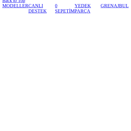
Back to Top
MODELLER
CANLI
0
YEDEK
GRENAJ
BUL
DESTEK
SEPETİM
PARÇA