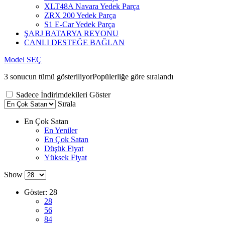
XLT48A Navara Yedek Parça
ZRX 200 Yedek Parça
S1 E-Car Yedek Parça
ŞARJ BATARYA REYONU
CANLI DESTEĞE BAĞLAN
Model SEÇ
3 sonucun tümü gösteriliyor
Popülerliğe göre sıralandı
Sadece İndirimdekileri Göster
Sırala
En Çok Satan
En Yeniler
En Çok Satan
Düşük Fiyat
Yüksek Fiyat
Show
Göster:
28
28
56
84