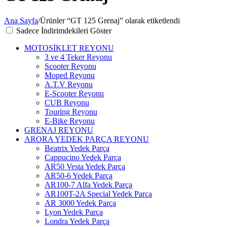
Ana Sayfa
/
Ürünler “GT 125 Grenaj” olarak etiketlendi
Sadece İndirimdekileri Göster
MOTOSİKLET REYONU
3 ve 4 Teker Reyonu
Scooter Reyonu
Moped Reyonu
A.T.V Reyonu
E-Scooter Reyonu
CUB Reyonu
Touring Reyonu
E-Bike Reyonu
GRENAJ REYONU
ARORA YEDEK PARÇA REYONU
Beatrix Yedek Parça
Cappucino Yedek Parça
AR50 Vesta Yedek Parça
AR50-6 Yedek Parça
AR100-7 Alfa Yedek Parça
AR100T-2A Special Yedek Parça
AR 3000 Yedek Parça
Lyon Yedek Parça
Londra Yedek Parça