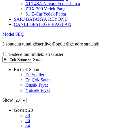
XLT48A Navara Yedek Parça
ZRX 200 Yedek Parça
S1 E-Car Yedek Parça
ŞARJ BATARYA REYONU
CANLI DESTEĞE BAĞLAN
Model SEÇ
3 sonucun tümü gösteriliyor
Popülerliğe göre sıralandı
Sadece İndirimdekileri Göster
Sırala
En Çok Satan
En Yeniler
En Çok Satan
Düşük Fiyat
Yüksek Fiyat
Show
Göster:
28
28
56
84