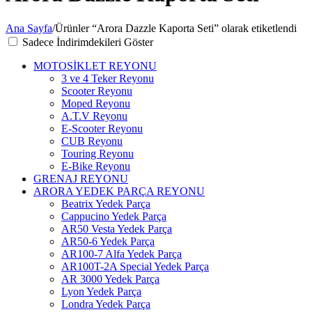
Ana Sayfa
/
Ürünler “Arora Dazzle Kaporta Seti” olarak etiketlendi
Sadece İndirimdekileri Göster
MOTOSİKLET REYONU
3 ve 4 Teker Reyonu
Scooter Reyonu
Moped Reyonu
A.T.V Reyonu
E-Scooter Reyonu
CUB Reyonu
Touring Reyonu
E-Bike Reyonu
GRENAJ REYONU
ARORA YEDEK PARÇA REYONU
Beatrix Yedek Parça
Cappucino Yedek Parça
AR50 Vesta Yedek Parça
AR50-6 Yedek Parça
AR100-7 Alfa Yedek Parça
AR100T-2A Special Yedek Parça
AR 3000 Yedek Parça
Lyon Yedek Parça
Londra Yedek Parça