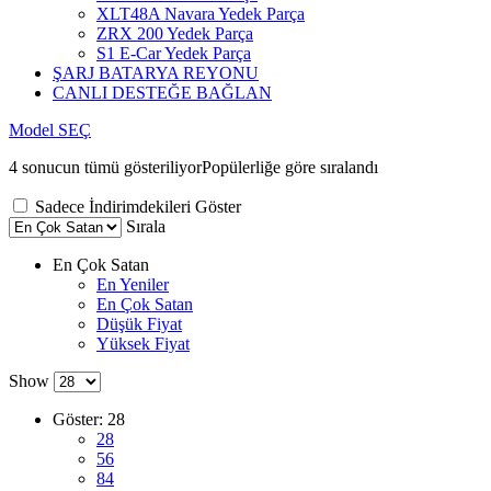
XLT48A Navara Yedek Parça
ZRX 200 Yedek Parça
S1 E-Car Yedek Parça
ŞARJ BATARYA REYONU
CANLI DESTEĞE BAĞLAN
Model SEÇ
4 sonucun tümü gösteriliyor
Popülerliğe göre sıralandı
Sadece İndirimdekileri Göster
Sırala
En Çok Satan
En Yeniler
En Çok Satan
Düşük Fiyat
Yüksek Fiyat
Show
Göster:
28
28
56
84