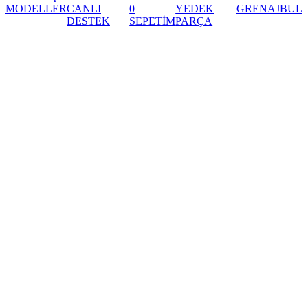
MODELLER
CANLI
0
YEDEK
GRENAJ
BUL
DESTEK
SEPETİM
PARÇA