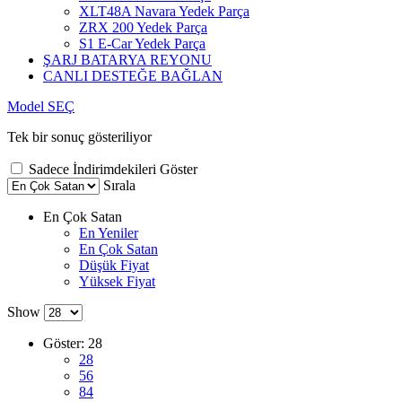
XLT48A Navara Yedek Parça
ZRX 200 Yedek Parça
S1 E-Car Yedek Parça
ŞARJ BATARYA REYONU
CANLI DESTEĞE BAĞLAN
Model SEÇ
Tek bir sonuç gösteriliyor
Sadece İndirimdekileri Göster
Sırala
En Çok Satan
En Yeniler
En Çok Satan
Düşük Fiyat
Yüksek Fiyat
Show
Göster:
28
28
56
84