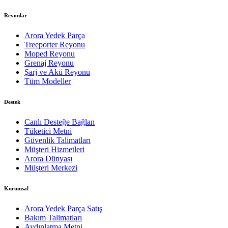
Reyonlar
Arora Yedek Parça
Treeporter Reyonu
Moped Reyonu
Grenaj Reyonu
Şarj ve Akü Reyonu
Tüm Modeller
Destek
Canlı Desteğe Bağlan
Tüketici Metni
Güvenlik Talimatları
Müşteri Hizmetleri
Arora Dünyası
Müşteri Merkezi
Kurumsal
Arora Yedek Parça Satış
Bakım Talimatları
Aydınlatma Metni