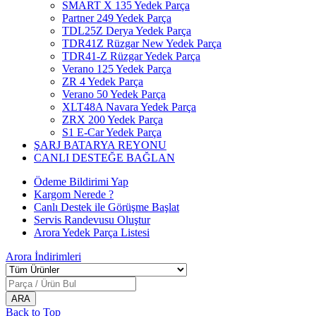
SMART X 135 Yedek Parça
Partner 249 Yedek Parça
TDL25Z Derya Yedek Parça
TDR41Z Rüzgar New Yedek Parça
TDR41-Z Rüzgar Yedek Parça
Verano 125 Yedek Parça
ZR 4 Yedek Parça
Verano 50 Yedek Parça
XLT48A Navara Yedek Parça
ZRX 200 Yedek Parça
S1 E-Car Yedek Parça
ŞARJ BATARYA REYONU
CANLI DESTEĞE BAĞLAN
Ödeme Bildirimi Yap
Kargom Nerede ?
Canlı Destek ile Görüşme Başlat
Servis Randevusu Oluştur
Arora Yedek Parça Listesi
Arora
İndirimleri
Back to Top