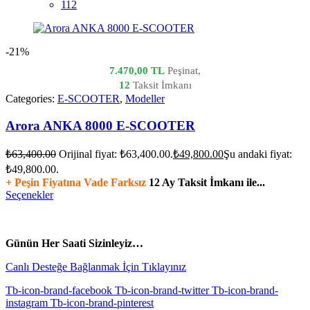
112
-21%
7.470,00 TL
Peşinat,
12
Taksit İmkanı
Categories:
E-SCOOTER
,
Modeller
Arora ANKA 8000 E-SCOOTER
₺
63,400.00
Orijinal fiyat: ₺63,400.00.
₺
49,800.00
Şu andaki fiyat:
₺49,800.00.
+ Peşin Fiyatına Vade Farksız
12 Ay Taksit İmkanı ile...
Seçenekler
vespa yedek parça
ARORA YEDEK PARÇA
Günün Her Saati Sizinleyiz…
Canlı Desteğe Bağlanmak İçin Tıklayınız
Tb-icon-brand-facebook
Tb-icon-brand-twitter
Tb-icon-brand-
instagram
Tb-icon-brand-pinterest