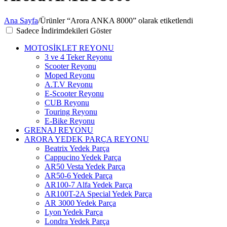
Ana Sayfa
/
Ürünler “Arora ANKA 8000” olarak etiketlendi
Sadece İndirimdekileri Göster
MOTOSİKLET REYONU
3 ve 4 Teker Reyonu
Scooter Reyonu
Moped Reyonu
A.T.V Reyonu
E-Scooter Reyonu
CUB Reyonu
Touring Reyonu
E-Bike Reyonu
GRENAJ REYONU
ARORA YEDEK PARÇA REYONU
Beatrix Yedek Parça
Cappucino Yedek Parça
AR50 Vesta Yedek Parça
AR50-6 Yedek Parça
AR100-7 Alfa Yedek Parça
AR100T-2A Special Yedek Parça
AR 3000 Yedek Parça
Lyon Yedek Parça
Londra Yedek Parça