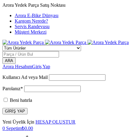
Arora Yedek Parça Satış Noktası
Arora E-Bike Dünyası
Kargom Nerede?
Servis Randevusu
Müşteri Merkezi
Arora Hesabım
Giriş Yap
Kullanıcı Ad veya Mail
Parolanız*
Beni hatırla
Yeni Üyelik İçin
HESAP OLUŞTUR
0
Sepetim
₺
0.00