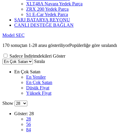
XLT48A Navara Yedek Parça
ZRX 200 Yedek Parça
S1 E-Car Yedek Parça
ŞARJ BATARYA REYONU
CANLI DESTEĞE BAĞLAN
Model SEÇ
170 sonuçtan 1-28 arası gösteriliyor
Popülerliğe göre sıralandı
Sadece İndirimdekileri Göster
Sırala
En Çok Satan
En Yeniler
En Çok Satan
Düşük Fiyat
Yüksek Fiyat
Show
Göster:
28
28
56
84