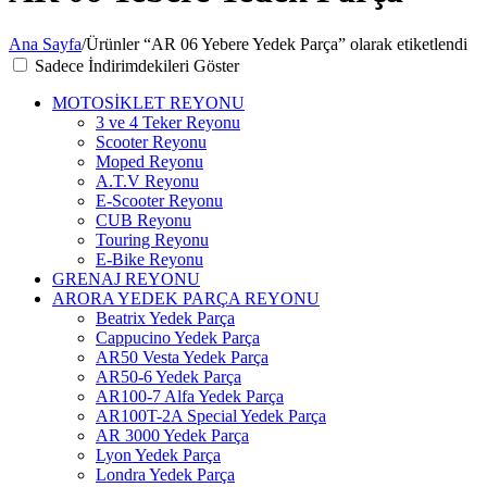
Ana Sayfa
/
Ürünler “AR 06 Yebere Yedek Parça” olarak etiketlendi
Sadece İndirimdekileri Göster
MOTOSİKLET REYONU
3 ve 4 Teker Reyonu
Scooter Reyonu
Moped Reyonu
A.T.V Reyonu
E-Scooter Reyonu
CUB Reyonu
Touring Reyonu
E-Bike Reyonu
GRENAJ REYONU
ARORA YEDEK PARÇA REYONU
Beatrix Yedek Parça
Cappucino Yedek Parça
AR50 Vesta Yedek Parça
AR50-6 Yedek Parça
AR100-7 Alfa Yedek Parça
AR100T-2A Special Yedek Parça
AR 3000 Yedek Parça
Lyon Yedek Parça
Londra Yedek Parça