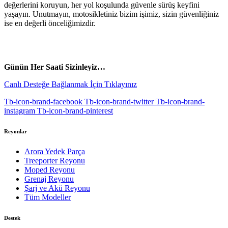
değerlerini koruyun, her yol koşulunda güvenle sürüş keyfini
yaşayın. Unutmayın, motosikletiniz bizim işimiz, sizin güvenliğiniz
ise en değerli önceliğimizdir.
vespa yedek parça
ARORA YEDEK PARÇA
Günün Her Saati Sizinleyiz…
Canlı Desteğe Bağlanmak İçin Tıklayınız
Tb-icon-brand-facebook
Tb-icon-brand-twitter
Tb-icon-brand-
instagram
Tb-icon-brand-pinterest
Reyonlar
Arora Yedek Parça
Treeporter Reyonu
Moped Reyonu
Grenaj Reyonu
Şarj ve Akü Reyonu
Tüm Modeller
Destek