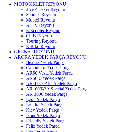
MOTOSİKLET REYONU
3 ve 4 Teker Reyonu
Scooter Reyonu
Moped Reyonu
A.T.V Reyonu
E-Scooter Reyonu
CUB Reyonu
Touring Reyonu
E-Bike Reyonu
GRENAJ REYONU
ARORA YEDEK PARÇA REYONU
Beatrix Yedek Parça
Cappucino Yedek Parça
AR50 Vesta Yedek Parça
AR50-6 Yedek Parça
AR100-7 Alfa Yedek Parça
AR100T-2A Special Yedek Parça
AR 3000 Yedek Parça
Lyon Yedek Parça
Londra Yedek Parça
Kiev Yedek Parça
İzmir Yedek Parça
Friendly Yedek Parça
Felix Yedek Parça
Ege Yedek Parça