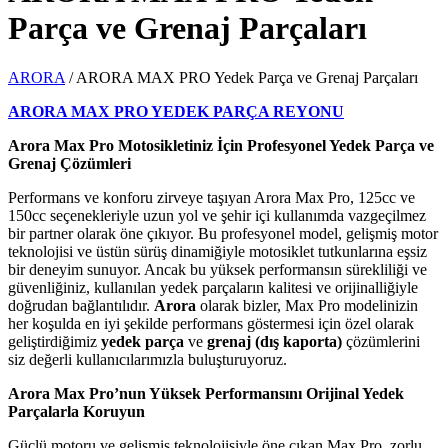
Parça ve Grenaj Parçaları
ARORA
/
ARORA MAX PRO Yedek Parça ve Grenaj Parçaları
ARORA MAX PRO YEDEK PARÇA REYONU
Arora Max Pro Motosikletiniz İçin Profesyonel Yedek Parça ve
Grenaj Çözümleri
Performans ve konforu zirveye taşıyan Arora Max Pro, 125cc ve
150cc seçenekleriyle uzun yol ve şehir içi kullanımda vazgeçilmez
bir partner olarak öne çıkıyor. Bu profesyonel model, gelişmiş motor
teknolojisi ve üstün sürüş dinamiğiyle motosiklet tutkunlarına eşsiz
bir deneyim sunuyor. Ancak bu yüksek performansın sürekliliği ve
güvenliğiniz, kullanılan yedek parçaların kalitesi ve orijinalliğiyle
doğrudan bağlantılıdır.
Arora
olarak bizler, Max Pro modelinizin
her koşulda en iyi şekilde performans göstermesi için özel olarak
geliştirdiğimiz
yedek parça
ve
grenaj (dış kaporta)
çözümlerini
siz değerli kullanıcılarımızla buluşturuyoruz.
Arora Max Pro’nun Yüksek Performansını Orijinal Yedek
Parçalarla Koruyun
Güçlü motoru ve gelişmiş teknolojisiyle öne çıkan Max Pro, zorlu