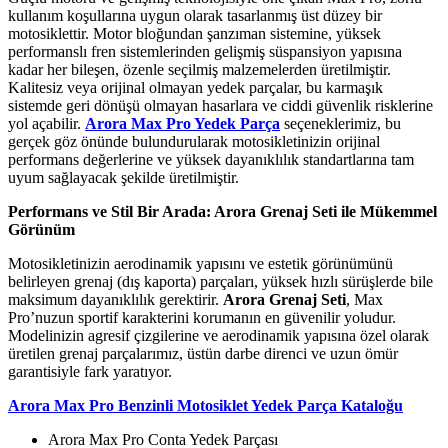
kullanım koşullarına uygun olarak tasarlanmış üst düzey bir
motosiklettir. Motor bloğundan şanzıman sistemine, yüksek
performanslı fren sistemlerinden gelişmiş süspansiyon yapısına
kadar her bileşen, özenle seçilmiş malzemelerden üretilmiştir.
Kalitesiz veya orijinal olmayan yedek parçalar, bu karmaşık
sistemde geri dönüşü olmayan hasarlara ve ciddi güvenlik risklerine
yol açabilir.
Arora Max Pro Yedek Parça
seçeneklerimiz, bu
gerçek göz önünde bulundurularak motosikletinizin orijinal
performans değerlerine ve yüksek dayanıklılık standartlarına tam
uyum sağlayacak şekilde üretilmiştir.
Performans ve Stil Bir Arada: Arora Grenaj Seti ile Mükemmel
Görünüm
Motosikletinizin aerodinamik yapısını ve estetik görünümünü
belirleyen grenaj (dış kaporta) parçaları, yüksek hızlı sürüşlerde bile
maksimum dayanıklılık gerektirir.
Arora Grenaj Seti
, Max
Pro’nuzun sportif karakterini korumanın en güvenilir yoludur.
Modelinizin agresif çizgilerine ve aerodinamik yapısına özel olarak
üretilen grenaj parçalarımız, üstün darbe direnci ve uzun ömür
garantisiyle fark yaratıyor.
Arora Max Pro Benzinli Motosiklet Yedek Parça Kataloğu
Arora Max Pro Conta Yedek Parçası