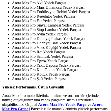
Arora Max Pro Akü Yedek Parçası
Arora Max Pro Marş Dinamosu Yedek Parçası
Arora Max Pro Endüksiyon Bobini Yedek Parçası
Arora Max Pro Regülatör Yedek Parçası
Arora Max Pro Far Yedek Parçası
Arora Max Pro Sinyal Lambası Yedek Parçası
Arora Max Pro Stop Lambası Yedek Parçası
Arora Max Pro Ayna Yedek Parçası
Arora Max Pro Debriyaj Plakası Yedek Parçası
Arora Max Pro Debriyaj Bası Yedek Parçası
Arora Max Pro Vites Küçüğü Yedek Parçası
Arora Max Pro Rot Yedek Parçası
Arora Max Pro Salıncak Yedek Parçası
Arora Max Pro Egzoz Yedek Parçası
Arora Max Pro Yakıt Deposu Yedek Parçası
Arora Max Pro Kilit Takımı Yedek Parçası
Arora Max Pro Koltuk Yedek Parçası
Arora Max Pro Şaft Yedek Parçası
Yüksek Performans, Üstün Güvenlik
Arora Max Pro motosikletinizin bakım ve onarım süreçlerinde
ihtiyaç duyduğunuz tüm yedek parçalara sitemiz üzerinden
ulaşabilirsiniz. Orijinal
Arora Max Pro Yedek Parça
ve
Arora
Max Pro Grenaj
Parçaları
ile motosikletinizin yüksek performans